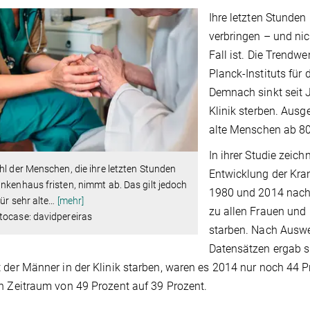
Ihre letzten Stunde
verbringen – und nic
Fall ist. Die Trendwe
Planck-Instituts für
Demnach sinkt seit J
Klinik sterben. Aus
alte Menschen ab 80
In ihrer Studie zeic
hl der Menschen, die ihre letzten Stunden
Entwicklung der Kra
nkenhaus fristen, nimmt ab. Das gilt jedoch
1980 und 2014 nach.
für sehr alte
…
[mehr]
zu allen Frauen und
tocase: davidpereiras
starben. Nach Auswe
Datensätzen ergab s
 der Männer in der Klinik starben, waren es 2014 nur noch 44 P
n Zeitraum von 49 Prozent auf 39 Prozent.