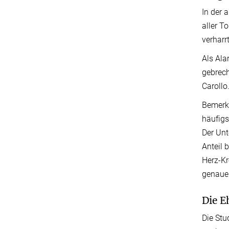
In der 
aller T
verharr
Als Ala
gebrech
Carollo
Bemerke
häufigs
Der Unt
Anteil 
Herz-Kr
genauer
Die E
Die Stu