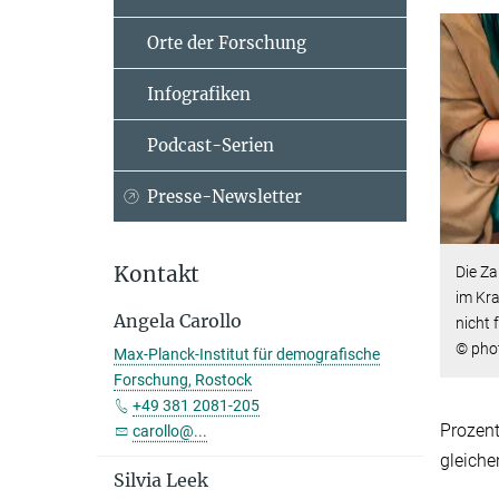
Orte der Forschung
Infografiken
Podcast-Serien
Presse-Newsletter
Kontakt
Die Za
im Kra
Angela Carollo
nicht 
© pho
Max-Planck-Institut für demografische
Forschung, Rostock
+49 381 2081-205
Prozent
carollo@...
gleiche
Silvia Leek