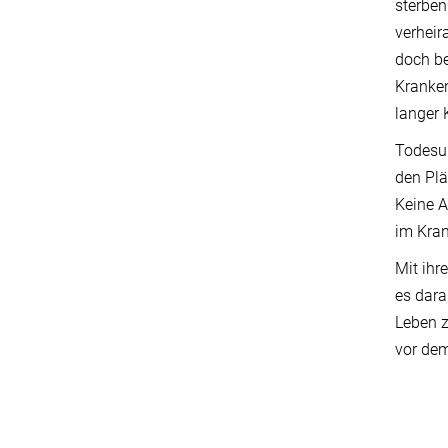
sterben
verheir
doch be
Kranken
langer 
Todesur
den Plä
Keine A
im Kran
Mit ihr
es dara
Leben z
vor dem