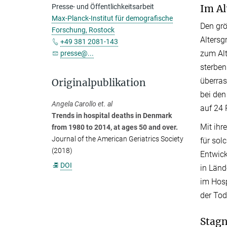
Im Al
Presse- und Öffentlichkeitsarbeit
Max-Planck-Institut für demografische
Den grö
Forschung, Rostock
Altersg
+49 381 2081-143
zum Alt
presse@...
sterben
überras
Originalpublikation
bei den
Angela Carollo et. al
auf 24 
Trends in hospital deaths in Denmark
Mit ihr
from 1980 to 2014, at ages 50 and over.
Journal of the American Geriatrics Society
für sol
(2018)
Entwick
DOI
in Länd
im Hosp
der Tod
Stagn