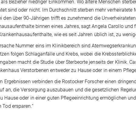
 als Bezieher niedriger Einkommen. Wo ältere Menschen sterbe
atet sind oder nicht. Im Durchschnitt sterben mehr verheiratet
i den über 90-Jährigen trifft es zunehmend die Unverheirateten
ausaufenthalte binnen eines Jahres, sagt Angela Carollo und 
Krankenhausaufenthalte, wie es seit Jahren üblich ist, zu wenig
sache Nummer eins im Klinikbereich sind Atemwegserkrankunge
tzen folgen Schlaganfälle und Krebs, wobei die Krebssterblichk
ngaben macht die Studie über Sterbeorte jenseits der Klinik. Ca
kenhaus Verstorbenen entweder zu Hause oder in einem Pfleg
en Ergebnissen verbinden die Rostocker Forscher einen dringende
uf an, die Versorgung auszubauen und die gesetzlichen Regelu
u Hause oder in einer guten Pflegeeinrichtung ermöglichen un
 Tod ersparen.“