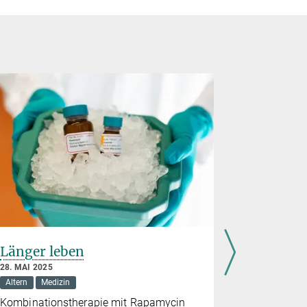
Länger leben
Lernen w
28. MAI 2025
3. SEPTEMBE
Altern
Medizin
Altern
Geh
Kombinationstherapie mit Rapamycin
Forschend