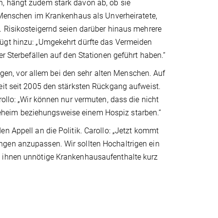
n, hängt zudem stark davon ab, ob sie
e Menschen im Krankenhaus als Unverheiratete,
. Risikosteigernd seien darüber hinaus mehrere
fügt hinzu: „Umgekehrt dürfte das Vermeiden
er Sterbefällen auf den Stationen geführt haben.“
n, vor allem bei den sehr alten Menschen. Auf
eit seit 2005 den stärksten Rückgang aufweist.
rollo: „Wir können nur vermuten, dass die nicht
eheim beziehungsweise einem Hospiz starben.“
n Appell an die Politik. Carollo: „Jetzt kommt
ngen anzupassen. Wir sollten Hochaltrigen ein
d ihnen unnötige Krankenhausaufenthalte kurz