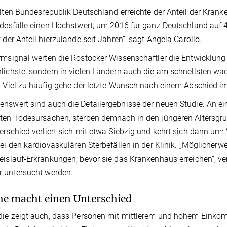
alten Bundesrepublik Deutschland erreichte der Anteil der Kran
odesfälle einen Höchstwert, um 2016 für ganz Deutschland auf 
t der Anteil hierzulande seit Jahren“, sagt Angela Carollo.
rmsignal werten die Rostocker Wissenschaftler die Entwicklung b
lichste, sondern in vielen Ländern auch die am schnellsten w
. Viel zu häufig gehe der letzte Wunsch nach einem Abschied im
nswert sind auch die Detailergebnisse der neuen Studie. An ein
ten Todesursachen, sterben demnach in den jüngeren Altersg
erschied verliert sich mit etwa Siebzig und kehrt sich dann um
bei den kardiovaskulären Sterbefällen in der Klinik. „Möglicher
eislauf-Erkrankungen, bevor sie das Krankenhaus erreichen“, v
 untersucht werden.
he macht einen Unterschied
die zeigt auch, dass Personen mit mittlerem und hohem Einko