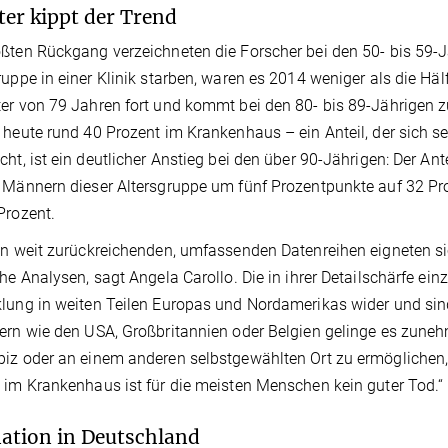
ter kippt der Trend
ßten Rückgang verzeichneten die Forscher bei den 50- bis 59-J
ruppe in einer Klinik starben, waren es 2014 weniger als die Häl
er von 79 Jahren fort und kommt bei den 80- bis 89-Jährigen z
 heute rund 40 Prozent im Krankenhaus – ein Anteil, der sich s
cht, ist ein deutlicher Anstieg bei den über 90-Jährigen: Der An
 Männern dieser Altersgruppe um fünf Prozentpunkte auf 32 Pr
Prozent.
en weit zurückreichenden, umfassenden Datenreihen eigneten s
che Analysen, sagt Angela Carollo. Die in ihrer Detailschärfe ein
lung in weiten Teilen Europas und Nordamerikas wider und sin
ern wie den USA, Großbritannien oder Belgien gelinge es zune
iz oder an einem anderen selbstgewählten Ort zu ermöglichen, 
 im Krankenhaus ist für die meisten Menschen kein guter Tod.“
ation in Deutschland