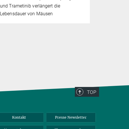
und Trametinib verlängert die
Zebrafinken
Lebensdauer von Mäusen
Gesänge zu
TOP
Kontakt
Presse Newsletter