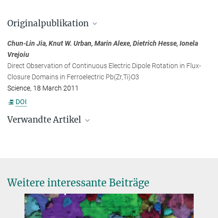
Dr. Marin Alexe
Originalpublikation
Max-Planck-Institut für Mikrostrukturphysik, Halle (Saale)
+49 345 558-2705
Chun-Lin Jia, Knut W. Urban, Marin Alexe, Dietrich Hesse, Ionela
malexe@...
Vrejoiu
Direct Observation of Continuous Electric Dipole Rotation in Flux-
Prof. Dietrich Hesse
Closure Domains in Ferroelectric Pb(Zr,Ti)O3
Max-Planck-Institut für Mikrostrukturphysik, Halle (Saale)
Science, 18 March 2011
+49 34 5558-2741
DOI
hesse@...
Verwandte Artikel
Riesenspeicher dank Zwergkondensatoren
Weitere interessante Beiträge