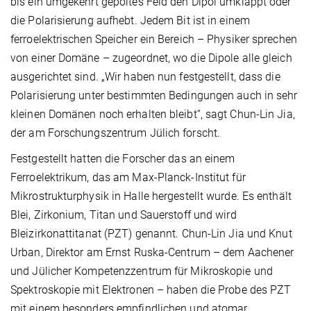
bis ein umgekehrt gepoltes Feld den Dipol umklappt oder
die Polarisierung aufhebt. Jedem Bit ist in einem
ferroelektrischen Speicher ein Bereich – Physiker sprechen
von einer Domäne – zugeordnet, wo die Dipole alle gleich
ausgerichtet sind. „Wir haben nun festgestellt, dass die
Polarisierung unter bestimmten Bedingungen auch in sehr
kleinen Domänen noch erhalten bleibt“, sagt Chun-Lin Jia,
der am Forschungszentrum Jülich forscht.
Festgestellt hatten die Forscher das an einem
Ferroelektrikum, das am Max-Planck-Institut für
Mikrostrukturphysik in Halle hergestellt wurde. Es enthält
Blei, Zirkonium, Titan und Sauerstoff und wird
Bleizirkonattitanat (PZT) genannt. Chun-Lin Jia und Knut
Urban, Direktor am Ernst Ruska-Centrum – dem Aachener
und Jülicher Kompetenzzentrum für Mikroskopie und
Spektroskopie mit Elektronen – haben die Probe des PZT
mit einem besonders empfindlichen und atomar