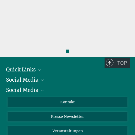
◼
TOP
Quick Links
Social Media
Präsident
Social Media
Zahlen und Fakten
Bluesky
Jahresbericht
Mastodon
Facebook
Kontakt
Einkauf
LinkedIn
Instagram
Presse Newsletter
Meldestelle Fehlverhalten
TikTok
YouTube
Netiquette
Veranstaltungen