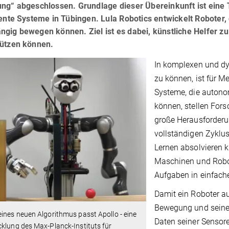
ung“ abgeschlossen. Grundlage dieser Übereinkunft ist eine 
gente Systeme in Tübingen. Lula Robotics entwickelt Robote
gig bewegen können. Ziel ist es dabei, künstliche Helfer zu
tützen können.
In komplexen und d
zu können, ist für M
Systeme, die autono
können, stellen For
große Herausforder
vollständigen Zyklu
Lernen absolvieren 
Maschinen und Robot
Aufgaben in einfac
Damit ein Roboter a
Bewegung und seine
ines neuen Algorithmus passt Apollo - eine
Daten seiner Sensor
klung des Max-Planck-Instituts für