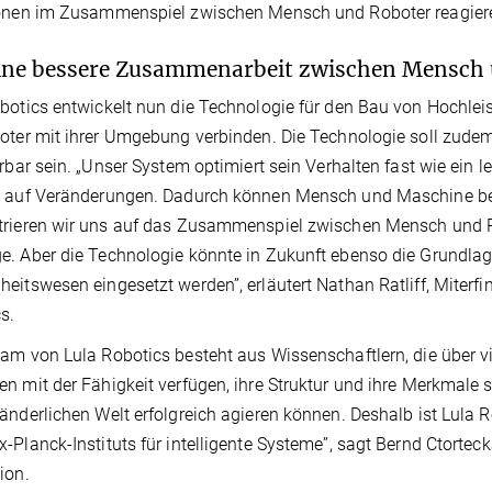
ionen im Zusammenspiel zwischen Mensch und Roboter reagier
ine bessere Zusammenarbeit zwischen Mensch
botics entwickelt nun die Technologie für den Bau von Hochle
oter mit ihrer Umgebung verbinden. Die Technologie soll zudem
erbar sein. „Unser System optimiert sein Verhalten fast wie ein 
g auf Veränderungen. Dadurch können Mensch und Maschine 
rieren wir uns auf das Zusammenspiel zwischen Mensch und Rob
. Aber die Technologie könnte in Zukunft ebenso die Grundlage
eitswesen eingesetzt werden”, erläutert Nathan Ratliff, Miterf
s.
am von Lula Robotics besteht aus Wissenschaftlern, die über vi
n mit der Fähigkeit verfügen, ihre Struktur und ihre Merkmale s
änderlichen Welt erfolgreich agieren können. Deshalb ist Lula Ro
-Planck-Instituts für intelligente Systeme”, sagt Bernd Ctorte
ion.