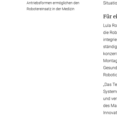
Situat
Antriebsformen ermöglichen den
Robotereinsatz in der Medizin
Für e
Lula Ro
die Rob
integri
ständi
konzent
Montage
Gesundh
Robotic
„Das Te
Systeme
und ver
des Max
Innovat