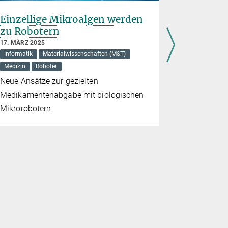
Einzellige Mikroalgen werden
Forschu
zu Robotern
19. DEZEMBE
Astronomie
17. MÄRZ 2025
Informatik
Materialwissenschaften (M&T)
Gehirn
Kl
Medizin
Roboter
Künstliche In
Materialwiss
Neue Ansätze zur gezielten
Neandertaler
Medikamentenabgabe mit biologischen
Zellbiologie
Mikrorobotern
Max-Planck
Wissenscha
hochkaräti
publiziert.
getroffen u
Highlights 