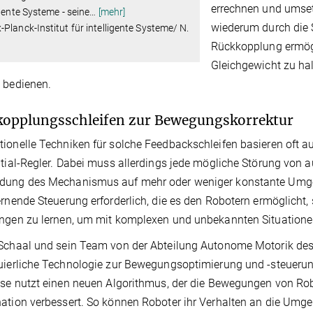
errechnen und umset
igente Systeme - seine
…
[mehr]
wiederum durch die 
Planck-Institut für intelligente Systeme/ N.
Rückkopplung ermögl
Gleichgewicht zu ha
 bedienen.
opplungsschleifen zur Bewegungskorrektur
ionelle Techniken für solche Feedbackschleifen basieren oft a
ntial-Regler. Dabei muss allerdings jede mögliche Störung von au
dung des Mechanismus auf mehr oder weniger konstante Umgeb
ernende Steuerung erforderlich, die es den Robotern ermöglich
ungen zu lernen, um mit komplexen und unbekannten Situation
Schaal und sein Team von der Abteilung Autonome Motorik des
uierliche Technologie zur Bewegungsoptimierung und -steuerung
ese nutzt einen neuen Algorithmus, der die Bewegungen von Rob
ation verbessert. So können Roboter ihr Verhalten an die Um