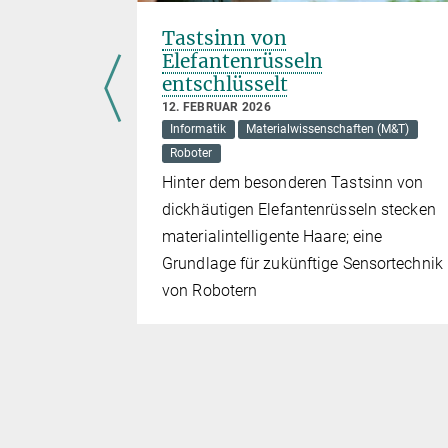
für
Tastsinn von
Elefantenrüsseln
entschlüsselt
12. FEBRUAR 2026
Informatik
Materialwissenschaften (M&T)
che
Roboter
nen einen
Hinter dem besonderen Tastsinn von
dickhäutigen Elefantenrüsseln stecken
materialintelligente Haare; eine
Grundlage für zukünftige Sensortechnik
von Robotern