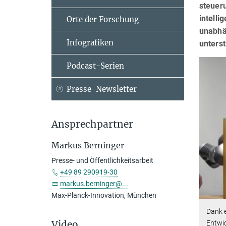
steuer
intelli
Orte der Forschung
unabhän
Infografiken
unters
Podcast-Serien
Presse-Newsletter
Ansprechpartner
Markus Berninger
Presse- und Öffentlichkeitsarbeit
+49 89 290919-30
markus.berninger@...
Max-Planck-Innovation, München
Dank e
Video
Entwic