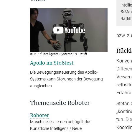
intell
© Max-
Ratliff
bzw. zu
Rückk
© MPI f. intelligente Systeme/ N. Ratliff
Konvent
Apollo im Stoßtest
Differe
Die Bewegungssteuerung des Apollo-
Verwen
Systems kann Störungen der Bewegung
selbstl
ausgleichen
Erfahr
Themenseite Roboter
Stefan 
„kontin
Roboter
tun. Di
Maschinelles Lernen beflügelt die
Koordin
Künstliche Intelligenz / Neue