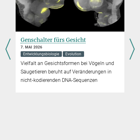
Blutgefäßbildung
mehr
Wachstum von Blutgefäßen wird von G-Protein
Genschalter fürs Gesicht
kontrolliert
7. MAI 2026
15. MAI 2013
Entwicklungsbiologie
Evolution
Wichtiger Regulator für Rezeptoren von Gefäßwachstumsfaktoren
Vielfalt an Gesichtsformen bei Vögeln und
entdeckt
Säugetieren beruht auf Veränderungen in
mehr
nicht-kodierenden DNA-Sequenzen
Ursache für unkontrolliertes Wachstum von
Blutgefäßen identifiziert
29. MÄRZ 2012
Forscher entdecken Hinweise darauf, wie
Medikamentenresistenzen bei Tumorerkrankungen vermieden
werden könnten