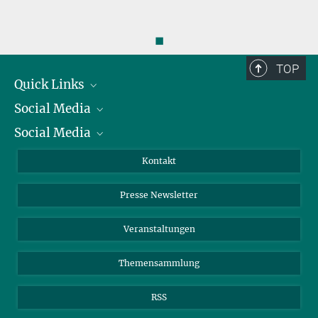
mehr
◼
TOP
Quick Links
Social Media
Präsident
Social Media
Zahlen und Fakten
Bluesky
Jahresbericht
Mastodon
Facebook
Kontakt
Einkauf
LinkedIn
Instagram
Presse Newsletter
Meldestelle Fehlverhalten
TikTok
YouTube
Netiquette
Veranstaltungen
Themensammlung
RSS