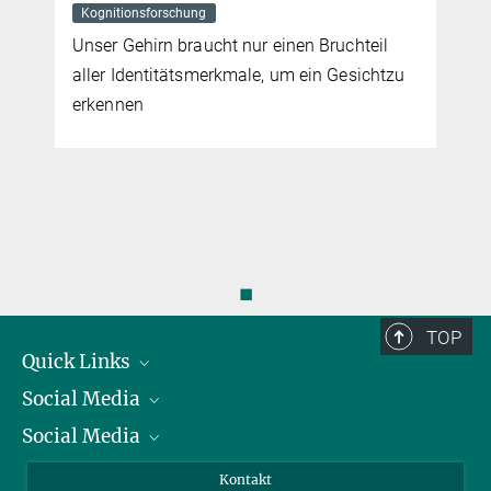
Kognitionsforschung
Unser Gehirn braucht nur einen Bruchteil
aller Identitätsmerkmale, um ein Gesichtzu
erkennen
◼
TOP
Quick Links
Social Media
Präsident
Social Media
Zahlen und Fakten
Bluesky
Jahresbericht
Mastodon
Facebook
Kontakt