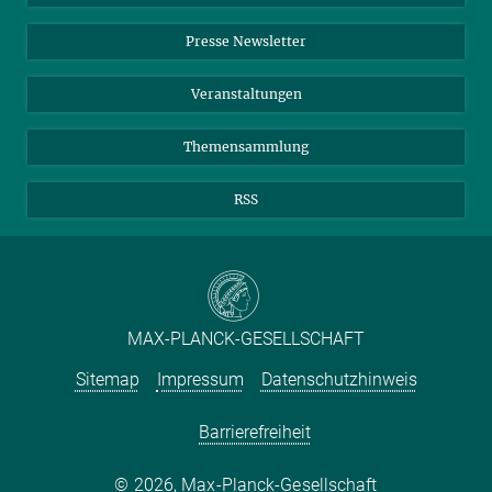
Einkauf
LinkedIn
Instagram
Presse Newsletter
Meldestelle Fehlverhalten
TikTok
YouTube
Netiquette
Veranstaltungen
Themensammlung
RSS
MAX-PLANCK-GESELLSCHAFT
Sitemap
Impressum
Datenschutzhinweis
Barrierefreiheit
2026, Max-Planck-Gesellschaft