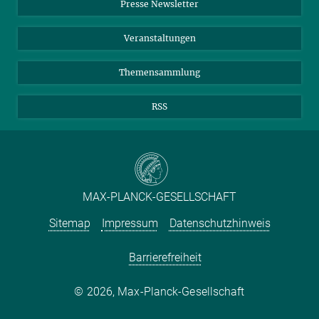
Presse Newsletter
Meldestelle Fehlverhalten
TikTok
YouTube
Netiquette
Veranstaltungen
Themensammlung
RSS
MAX-PLANCK-GESELLSCHAFT
Sitemap
Impressum
Datenschutzhinweis
Barrierefreiheit
2026, Max-Planck-Gesellschaft