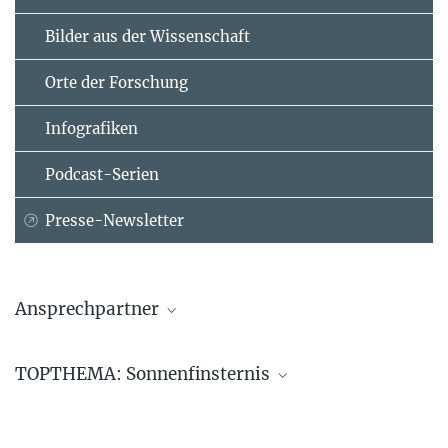
Bilder aus der Wissenschaft
Orte der Forschung
Infografiken
Podcast-Serien
Presse-Newsletter
Ansprechpartner
Prof. Dr. Sami K. Solanki
TOPTHEMA: Sonnenfinsternis
Max-Planck-Institut für Sonnensystemforschung, Göttingen
+49 551 384979-325
solanki-office@...