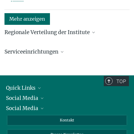
Mehr anzeigen
Regionale Verteilung der Institute
Kartenansicht: Institute in den Bundesländern und
im Ausland
Serviceeinrichtungen
Serviceeinrichtungen für die Forschung
TOP
Quick Links
Social Media
Präsident
Social Media
Zahlen und Fakten
Bluesky
Jahresbericht
Mastodon
Facebook
Kontakt
Einkauf
LinkedIn
Instagram