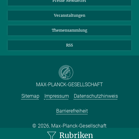
Presse Newsletter
Meldestelle Fehlverhalten
TikTok
YouTube
Netiquette
Veranstaltungen
Themensammlung
RSS
MAX-PLANCK-GESELLSCHAFT
Sitemap
Impressum
Datenschutzhinweis
Barrierefreiheit
2026, Max-Planck-Gesellschaft
Rubriken