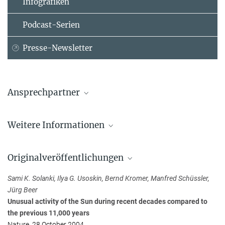
Infografiken
Podcast-Serien
Presse-Newsletter
Ansprechpartner
Prof. Sami K. Solanki
Weitere Informationen
Max-Planck-Institut für Sonnensystemforschung, Göttingen
+49 551 384979-325
Welche Bedeutung hat die Sonne für das globale
solanki@...
Klima?
Originalveröffentlichungen
Prof. Manfred Schüssler
Sami K. Solanki, Ilya G. Usoskin, Bernd Kromer, Manfred Schüssler,
Max-Planck-Institut für Sonnensystemforschung, Göttingen
Jürg Beer
+49 551 384979-469
Unusual activity of the Sun during recent decades compared to
schuessler@...
the previous 11,000 years
Nature, 28 October 2004