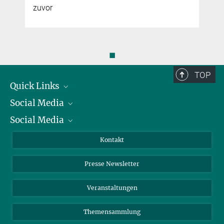
zuvor
◼
TOP
Quick Links
Social Media
Präsident
Social Media
Zahlen und Fakten
Bluesky
Jahresbericht
Mastodon
Facebook
Kontakt
Einkauf
LinkedIn
Instagram
Presse Newsletter
Meldestelle Fehlverhalten
TikTok
YouTube
Netiquette
Veranstaltungen
Themensammlung