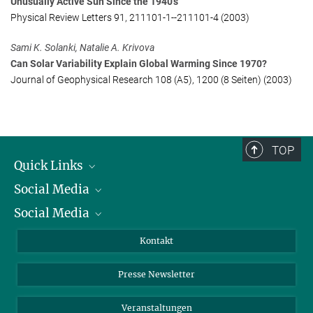
Unusually Active Sun Since the 1940's
Physical Review Letters 91, 211101-1--211101-4 (2003)
Sami K. Solanki, Natalie A. Krivova
Can Solar Variability Explain Global Warming Since 1970?
Journal of Geophysical Research 108 (A5), 1200 (8 Seiten) (2003)
TOP
Quick Links
Social Media
Präsident
Social Media
Zahlen und Fakten
Bluesky
Jahresbericht
Mastodon
Facebook
Kontakt
Einkauf
LinkedIn
Instagram
Presse Newsletter
Meldestelle Fehlverhalten
TikTok
YouTube
Netiquette
Veranstaltungen