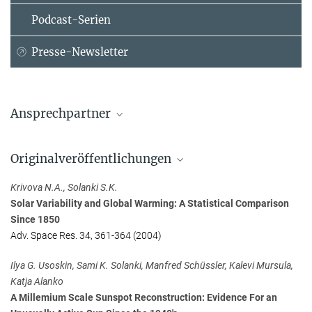
Podcast-Serien
Presse-Newsletter
Ansprechpartner
Prof. Sami K. Solanki
Originalveröffentlichungen
Max-Planck-Institut für Sonnensystemforschung, Göttingen
+49 551 384979-325
Krivova N.A., Solanki S.K.
solanki-office@...
Solar Variability and Global Warming: A Statistical Comparison
Since 1850
Prof. Manfred Schüssler
Adv. Space Res. 34, 361-364 (2004)
Max-Planck-Institut für Sonnensystemforschung, Göttingen
+49 551 384979-469
Ilya G. Usoskin, Sami K. Solanki, Manfred Schüssler, Kalevi Mursula,
schuessler@...
Katja Alanko
A Millemium Scale Sunspot Reconstruction: Evidence For an