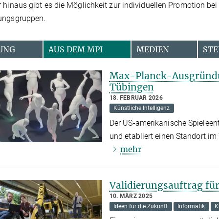
 hinaus gibt es die Möglichkeit zur individuellen Promotion bei
ungsgruppen.
UNG
AUS DEM MPI
MEDIEN
STE
Max-Planck-Ausgründu
Tübingen
18. FEBRUAR 2026
Künstliche Intelligenz
Der US-amerikanische Spieleen
und etabliert einen Standort i
mehr
Validierungsauftrag fü
10. MÄRZ 2025
Ideen für die Zukunft
Informatik
K