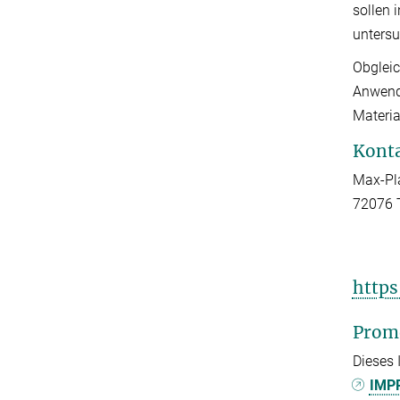
sollen 
untersu
Obgleic
Anwendu
Materia
Kont
Max-Pl
72076 
https
Prom
Dieses 
IMPR