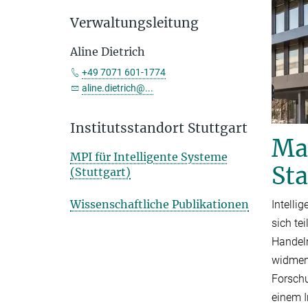
Verwaltungsleitung
Aline Dietrich
+49 7071 601-1774
aline.dietrich@...
Institutsstandort Stuttgart
Max
MPI für Intelligente Systeme
St
(Stuttgart)
Wissenschaftliche Publikationen
Intelli
sich te
Handeln
widmen 
Forschu
einem I