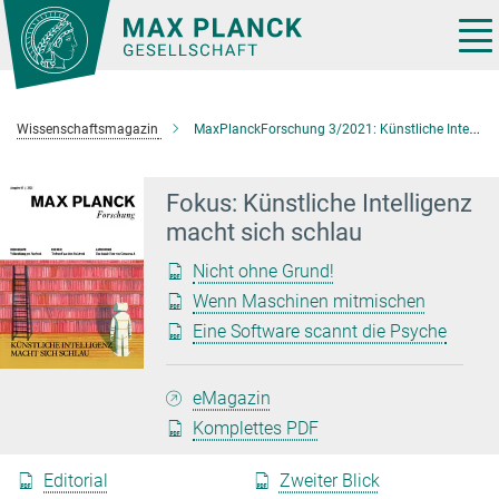
Hauptinhalt
Tog
nav
Wissenschaftsmagazin
MaxPlanckForschung 3/2021: Künstliche Intelligenz macht sich schlau
Fokus: Künstliche Intelligenz
macht sich schlau
Nicht ohne Grund!
Wenn Maschinen mitmischen
Eine Software scannt die Psyche
eMagazin
Komplettes PDF
Editorial
Zweiter Blick