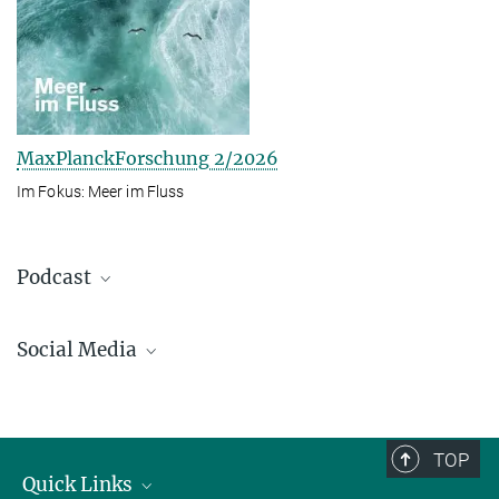
MaxPlanckForschung 2/2026
Im Fokus: Meer im Fluss
Podcast
Social Media
Bluesky
Facebook
LinkedIn
TOP
Mastodon
Quick Links
TikTok