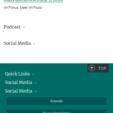
Im Fokus: Meer im Fluss
Podcast
Social Media
Bluesky
Facebook
LinkedIn
TOP
Mastodon
Quick Links
TikTok
Social Media
Präsident
Youtube
Social Media
Zahlen und Fakten
Bluesky
Jahresbericht
Mastodon
Facebook
Kontakt
Einkauf
LinkedIn
Instagram
Drei Rätsel der Ozeane