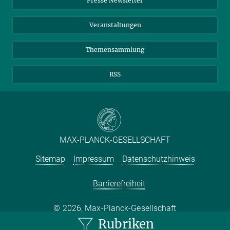
Presse Newsletter
Meldestelle Fehlverhalten
TikTok
YouTube
19. JUNI 2026
Drei aktuelle Forschungsprojekte über Gabelschwanzmöven, Sand
Netiquette
Veranstaltungen
und Meereströmungen im Atlantik zeigen neue Einblicke in die
komplexen biologischen, sozialen und klimatischen Gefüge unserer
Themensammlung
Meere
RSS
MAX-PLANCK-GESELLSCHAFT
Sitemap
Impressum
Datenschutzhinweis
Barrierefreiheit
2026, Max-Planck-Gesellschaft
Rubriken