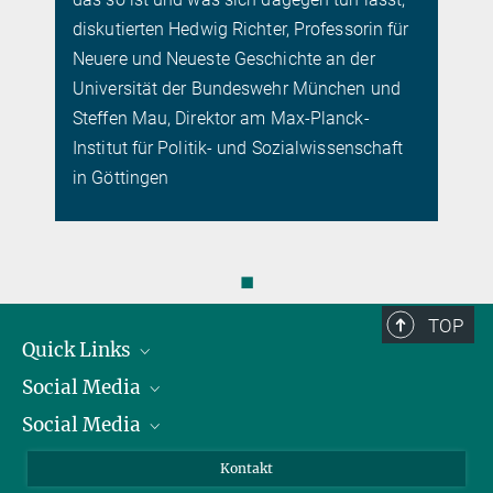
diskutierten Hedwig Richter, Professorin für
Neuere und Neueste Geschichte an der
Universität der Bundeswehr München und
Steffen Mau, Direktor am Max-Planck-
Institut für Politik- und Sozialwissenschaft
in Göttingen
◼
TOP
Quick Links
Social Media
Präsident
Social Media
Zahlen und Fakten
Bluesky
Jahresbericht
Mastodon
Facebook
Kontakt