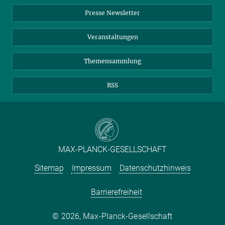
Einkauf
LinkedIn
Instagram
Presse Newsletter
Meldestelle Fehlverhalten
TikTok
YouTube
Netiquette
Veranstaltungen
Themensammlung
RSS
MAX-PLANCK-GESELLSCHAFT
Sitemap
Impressum
Datenschutzhinweis
Barrierefreiheit
2026, Max-Planck-Gesellschaft