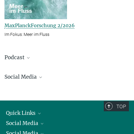
MaxPlanckForschung 2/2026
Im Fokus: Meer im Fluss
Podcast
Social Media
Bluesky
Facebook
LinkedIn
TOP
Mastodon
Quick Links
TikTok
Social Media
Präsident
Youtube
Social Media
Zahlen und Fakten
Bluesky