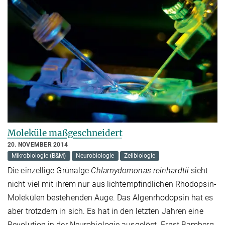
Moleküle maßgeschneidert
20. NOVEMBER 2014
Mikrobiologie (B&M)
Neurobiologie
Zellbiologie
Die einzellige Grünalge
Chlamydomonas reinhardtii
sieht
nicht viel mit ihrem nur aus lichtempfindlichen Rhodopsin-
Molekülen bestehenden Auge. Das Algenrhodopsin hat es
aber trotzdem in sich. Es hat in den letzten Jahren eine
Revolution in der Neurobiologie ausgelöst. Ernst Bamberg