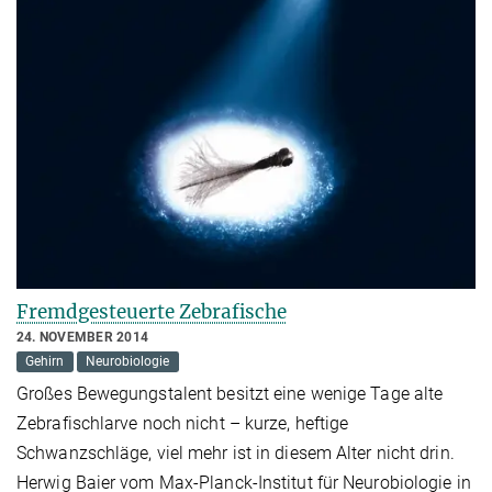
Fremdgesteuerte Zebrafische
24. NOVEMBER 2014
Gehirn
Neurobiologie
Großes Bewegungstalent besitzt eine wenige Tage alte
Zebrafischlarve noch nicht – kurze, heftige
Schwanzschläge, viel mehr ist in diesem Alter nicht drin.
Herwig Baier vom Max-Planck-Institut für Neurobiologie in