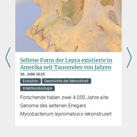
Krebsabwehr
13. NOVEMBER 2014
Durch den Abbau eines tumorunterdrückenden Proteins
verhindern Chlamydien den programmierten Zelltod
mehr
Seltene Form der Lepra existierte in
Amerika seit Tausenden von Jahren
30. JUNI 2025
Evolution
Geschichte der Menschheit
Infektionsbiologie
Forschende haben zwei 4.000 Jahre alte
Genome des seltenen Erregers
Mycobacterium lepromatosis
rekonstruiert