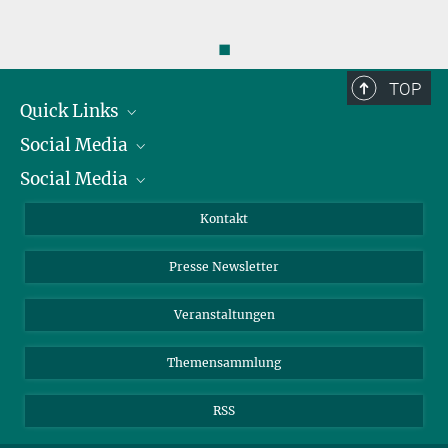
◼
TOP
Quick Links
Social Media
Präsident
Social Media
Zahlen und Fakten
Bluesky
Jahresbericht
Mastodon
Facebook
Kontakt
Einkauf
LinkedIn
Instagram
Presse Newsletter
Meldestelle Fehlverhalten
TikTok
YouTube
Netiquette
Veranstaltungen
Themensammlung
RSS