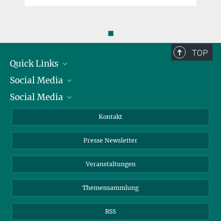
◼
TOP
Quick Links
Social Media
Präsident
Social Media
Zahlen und Fakten
Bluesky
Jahresbericht
Mastodon
Facebook
Kontakt
Einkauf
LinkedIn
Instagram
Presse Newsletter
Meldestelle Fehlverhalten
TikTok
YouTube
Netiquette
Veranstaltungen
Themensammlung
RSS