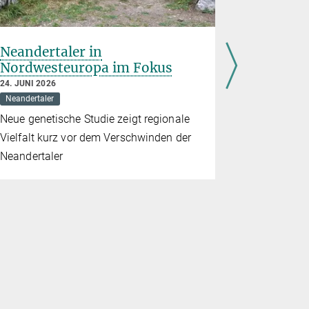
Neandertaler in
Ursprun
Nordwesteuropa im Fokus
Manaki
24. JUNI 2026
10. JUNI 202
Neandertaler
Evolution
Neue genetische Studie zeigt regionale
Die Umstell
Vielfalt kurz vor dem Verschwinden der
Ernährung 
Neandertaler
spektakulä
geebnet h