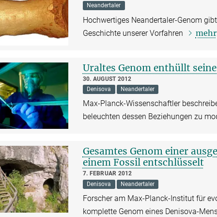
Neandertaler
Hochwertiges Neandertaler-Genom gibt d
mehr
Geschichte unserer Vorfahren
Uraltes Genom enthüllt sein
30. AUGUST 2012
Denisova
Neandertaler
Max-Planck-Wissenschaftler beschreib
beleuchten dessen Beziehungen zu m
Gesamtes Genom einer ausg
einem Fossil entschlüsselt
7. FEBRUAR 2012
Denisova
Neandertaler
Forscher am Max-Planck-Institut für ev
komplette Genom eines Denisova-Mensc