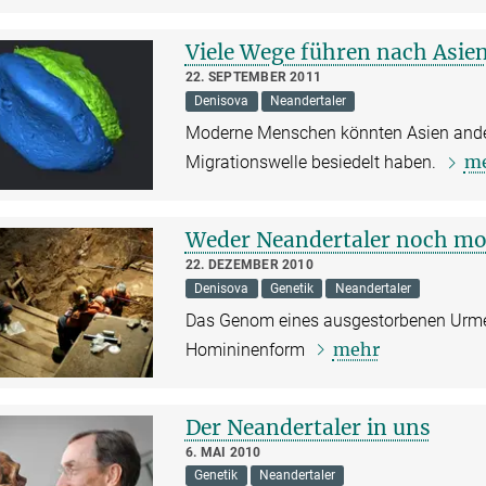
Viele Wege führen nach Asie
22. SEPTEMBER 2011
Denisova
Neandertaler
Moderne Menschen könnten Asien ander
m
Migrationswelle besiedelt haben.
Weder Neandertaler noch m
22. DEZEMBER 2010
Denisova
Genetik
Neandertaler
Das Genom eines ausgestorbenen Urm
mehr
Homininenform
Der Neandertaler in uns
6. MAI 2010
Genetik
Neandertaler