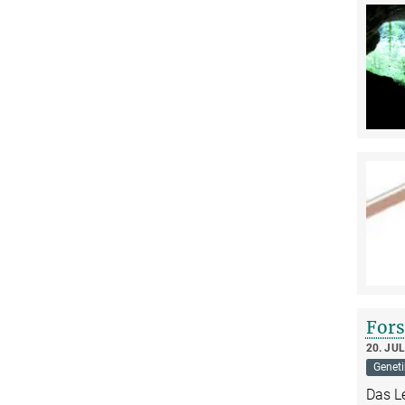
Fors
20. JUL
Geneti
Das Le