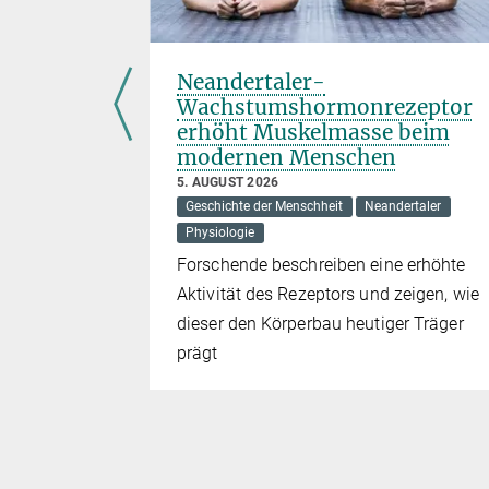
ntschied
Neandertaler-
und
Wachstumshormonrezeptor
erhöht Muskelmasse beim
modernen Menschen
5. AUGUST 2026
Geschichte der Menschheit
Neandertaler
 Reaktionen
Physiologie
mawandel in
Forschende beschreiben eine erhöhte
150.000
Aktivität des Rezeptors und zeigen, wie
dieser den Körperbau heutiger Träger
prägt