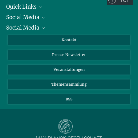
Quick Links
Social Media
Präsident
Social Media
Zahlen und Fakten
Bluesky
Jahresbericht
Mastodon
Facebook
Kontakt
Einkauf
LinkedIn
Instagram
Presse Newsletter
Meldestelle Fehlverhalten
TikTok
YouTube
Netiquette
Veranstaltungen
Themensammlung
RSS