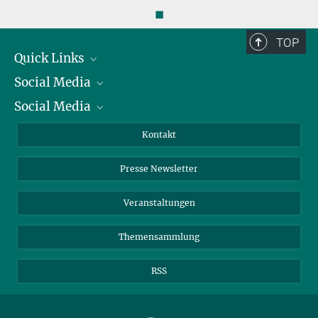
gizon@...
◼
TOP
Quick Links
Social Media
Präsident
Social Media
Zahlen und Fakten
Bluesky
Jahresbericht
Mastodon
Facebook
Kontakt
Einkauf
LinkedIn
Instagram
Presse Newsletter
Meldestelle Fehlverhalten
TikTok
YouTube
Netiquette
Veranstaltungen
Themensammlung
RSS