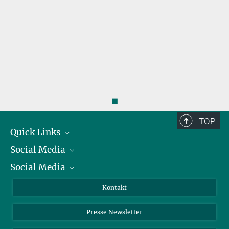
◼
TOP
Quick Links
Social Media
Präsident
Social Media
Zahlen und Fakten
Bluesky
Jahresbericht
Mastodon
Facebook
Kontakt
Einkauf
LinkedIn
Instagram
Presse Newsletter
Meldestelle Fehlverhalten
TikTok
YouTube