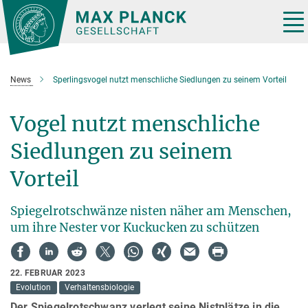
Hauptinhalt
Tog
nav
News
Sperlingsvogel nutzt menschliche Siedlungen zu seinem Vorteil
Vogel nutzt menschliche
Siedlungen zu seinem
Vorteil
Spiegelrotschwänze nisten näher am Menschen,
um ihre Nester vor Kuckucken zu schützen
22. FEBRUAR 2023
Evolution
Verhaltensbiologie
Der Spiegelrotschwanz verlegt seine Nistplätze in die