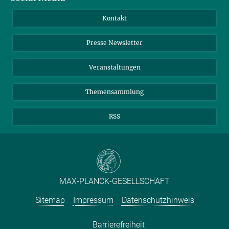
Jahresbericht
Mastodon
Facebook
Kontakt
Einkauf
LinkedIn
Instagram
Presse Newsletter
Meldestelle Fehlverhalten
TikTok
YouTube
Netiquette
Veranstaltungen
Themensammlung
RSS
MAX-PLANCK-GESELLSCHAFT
Sitemap
Impressum
Datenschutzhinweis
Barrierefreiheit