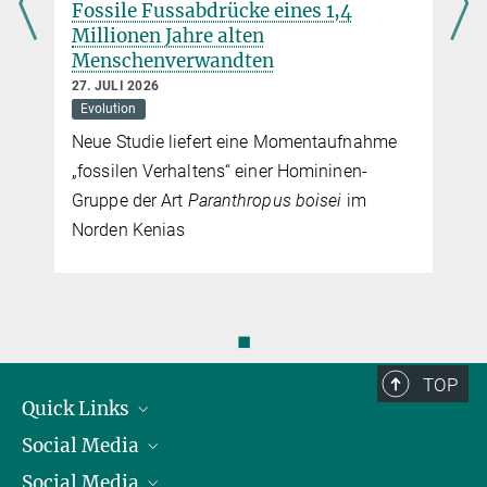
Fossile Fussabdrücke eines 1,4
Dr
Millionen Jahre alten
19
Menschenverwandten
K
27. JULI 2026
Dr
Evolution
Ga
Neue Studie liefert eine Momentaufnahme
Me
„fossilen Verhaltens“ einer Homininen-
Ei
Gruppe der Art
Paranthropus boisei
im
so
Norden Kenias
Me
◼
TOP
Quick Links
Social Media
Präsident
Social Media
Zahlen und Fakten
Bluesky