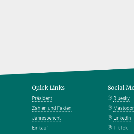
Quick Links
Social M
Präsident
Bluesky
Zahlen und Fakten
Mastodo
Jahresbericht
LinkedIn
Einkauf
TikTok