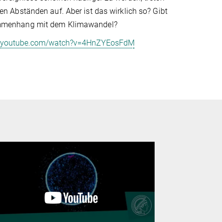
en Abständen auf. Aber ist das wirklich so? Gibt
mmenhang mit dem Klimawandel?
w.youtube.com/watch?v=4HnZYEosFdM