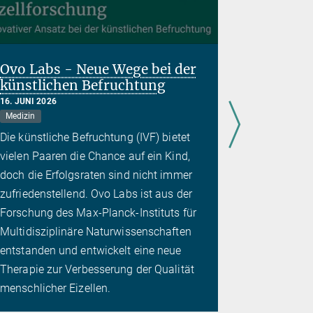
Ovo Labs - Neue Wege bei der
Ausweg 
künstlichen Befruchtung
Colling
16. JUNI 2026
14. APRIL 20
Medizin
Künstliche In
Sozialwissen
Die künstliche Befruchtung (IVF) bietet
Das Collin
vielen Paaren die Chance auf ein Kind,
eine Heraus
doch die Erfolgsraten sind nicht immer
betrifft: S
zufriedenstellend. Ovo Labs ist aus der
noch gestal
Forschung des Max-Planck-Instituts für
gesellschaf
Multidisziplinäre Naturwissenschaften
Die „Scien
entstanden und entwickelt eine neue
ermöglicht
Therapie zur Verbesserung der Qualität
Dilemma
menschlicher Eizellen.