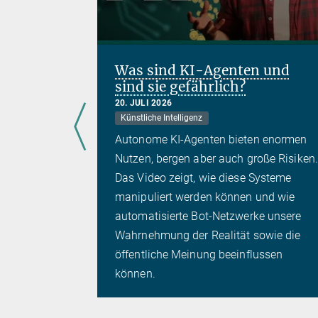
Was sind KI-Agenten und
sind sie gefährlich?
ien
20. JULI 2026
Künstliche Intelligenz
Autonome KI-Agenten bieten enormen
klärlich
Nutzen, bergen aber auch große Risiken.
nomie vor
Das Video zeigt, wie diese Systeme
schnell so
manipuliert werden können und wie
eues Video
automatisierte Bot-Netzwerke unsere
atson
Wahrnehmung der Realität sowie die
öffentliche Meinung beeinflussen
können.