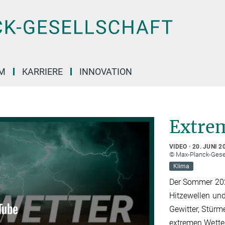
M
KARRIERE
INNOVATION
Extre
VIDEO
20. JUNI 2
© Max-Planck-Gese
Klima
Der Sommer 202
Hitzewellen und
Gewitter, Stür
extremen Wetter