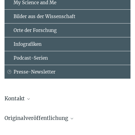
My Science and Me
Bilder aus der Wissenschaft
Orte der Forschung
Infografiken
Podcast-Serien
Presse-Newsletter
Kontakt
Prof. Dr. Martin Vingron
Originalveröffentlichung
Direktor, Leiter Abt. Bioinformatik
Max-Planck-Institut für molekulare Genetik, Berlin
Benner, Philipp.
+49 30 8413-1150