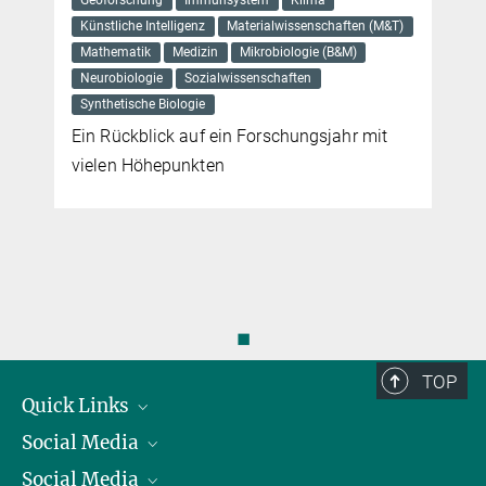
Geoforschung
Immunsystem
Klima
Künstliche Intelligenz
Materialwissenschaften (M&T)
Mathematik
Medizin
Mikrobiologie (B&M)
Neurobiologie
Sozialwissenschaften
Synthetische Biologie
Ein Rückblick auf ein Forschungsjahr mit
vielen Höhepunkten
◼
TOP
Quick Links
Social Media
Präsident
Social Media
Zahlen und Fakten
Bluesky