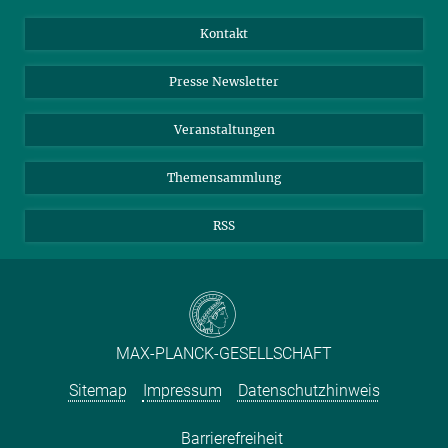
Jahresbericht
Mastodon
Facebook
Kontakt
Einkauf
LinkedIn
Instagram
Presse Newsletter
Meldestelle Fehlverhalten
TikTok
YouTube
Netiquette
Veranstaltungen
Themensammlung
RSS
MAX-PLANCK-GESELLSCHAFT
Sitemap
Impressum
Datenschutzhinweis
Barrierefreiheit