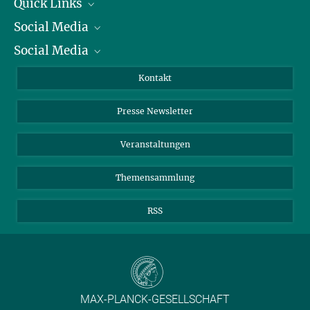
Quick Links
Social Media
Präsident
Social Media
Zahlen und Fakten
Bluesky
Jahresbericht
Mastodon
Facebook
Kontakt
Einkauf
LinkedIn
Instagram
Presse Newsletter
Meldestelle Fehlverhalten
TikTok
YouTube
Netiquette
Veranstaltungen
Themensammlung
RSS
MAX-PLANCK-GESELLSCHAFT