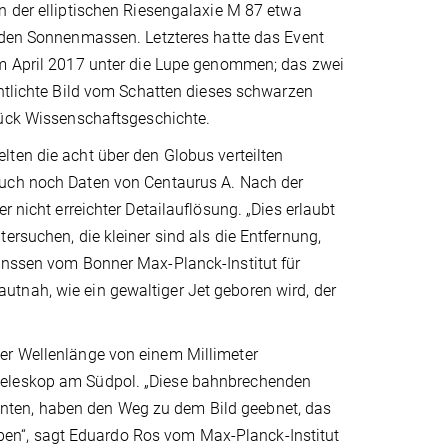
n der elliptischen Riesengalaxie M 87 etwa
rden Sonnenmassen. Letzteres hatte das Event
m April 2017 unter die Lupe genommen; das zwei
ntlichte Bild vom Schatten dieses schwarzen
tück Wissenschaftsgeschichte.
ten die acht über den Globus verteilten
uch noch Daten von Centaurus A. Nach der
r nicht erreichter Detailauflösung. „Dies erlaubt
ersuchen, die kleiner sind als die Entfernung,
Janssen vom Bonner Max-Planck-Institut für
tnah, wie ein gewaltiger Jet geboren wird, der
er Wellenlänge von einem Millimeter
teleskop am Südpol. „Diese bahnbrechenden
nten, haben den Weg zu dem Bild geebnet, das
en“, sagt Eduardo Ros vom Max-Planck-Institut