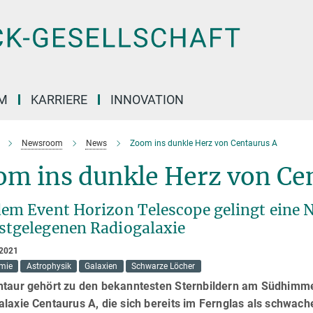
M
KARRIERE
INNOVATION
Newsroom
News
Zoom ins dunkle Herz von Centaurus A
om ins dunkle Herz von Ce
dem Event Horizon Telescope gelingt eine
stgelegenen Radiogalaxie
 2021
mie
Astrophysik
Galaxien
Schwarze Löcher
ntaur gehört zu den bekanntesten Sternbildern am Südhimmel
laxie Centaurus A, die sich bereits im Fernglas als schwach