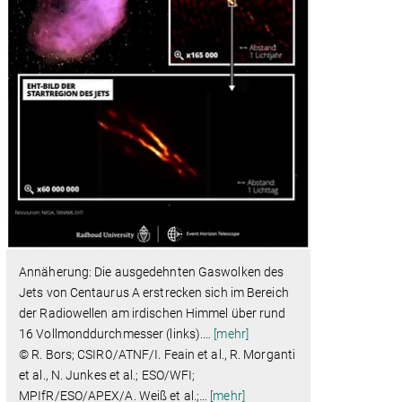
Annäherung: Die ausgedehnten Gaswolken des
Jets von Centaurus A erstrecken sich im Bereich
der Radiowellen am irdischen Himmel über rund
16 Vollmonddurchmesser (links).
…
[mehr]
© R. Bors; CSIRO/ATNF/I. Feain et al., R. Morganti
et al., N. Junkes et al.; ESO/WFI;
MPIfR/ESO/APEX/A. Weiß et al.;
…
[mehr]