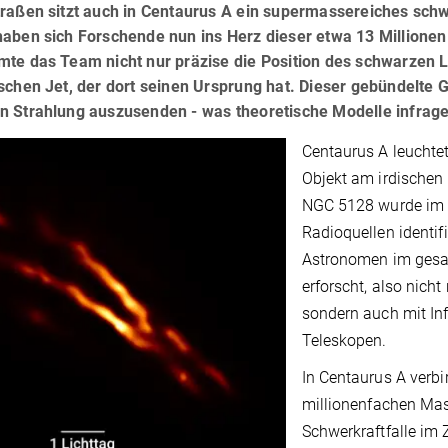
traßen sitzt auch in Centaurus A ein supermassereiches sch
aben sich Forschende nun ins Herz dieser etwa 13 Millionen
mte das Team nicht nur präzise die Position des schwarzen 
schen Jet, der dort seinen Ursprung hat. Dieser gebündelte
 Strahlung auszusenden - was theoretische Modelle infrage 
Centaurus A leuchtet
Objekt am irdischen
NGC 5128 wurde im J
Radioquellen identif
Astronomen im gesa
erforscht, also nich
sondern auch mit In
Teleskopen.
In Centaurus A verbi
millionenfachen Mas
Schwerkraftfalle im 