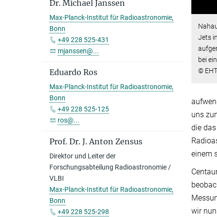
Dr. Michael Janssen
Max-Planck-Institut für Radioastronomie,
Nahauf
Bonn
Jets i
+49 228 525-431
aufge
mjanssen@...
bei ei
© EHT-
Eduardo Ros
Max-Planck-Institut für Radioastronomie,
Bonn
aufwend
+49 228 525-125
uns zum
ros@...
die das
Radioas
Prof. Dr. J. Anton Zensus
einem 
Direktor und Leiter der
Forschungsabteilung Radioastronomie /
Centaur
VLBI
beobach
Max-Planck-Institut für Radioastronomie,
Messung
Bonn
wir nu
+49 228 525-298