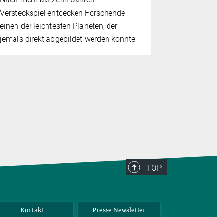
Die Sunrise
Versteckspiel entdecken Forschende
komplett n
einen der leichtesten Planeten, der
auf der Son
jemals direkt abgebildet werden konnte
Daten liege
TOP
Kontakt
Presse Newsletter