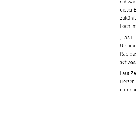
schwarz
dieser 
zukünft
Loch im
„Das EH
Ursprun
Radioas
schwarz
Laut Ze
Herzen 
dafür n