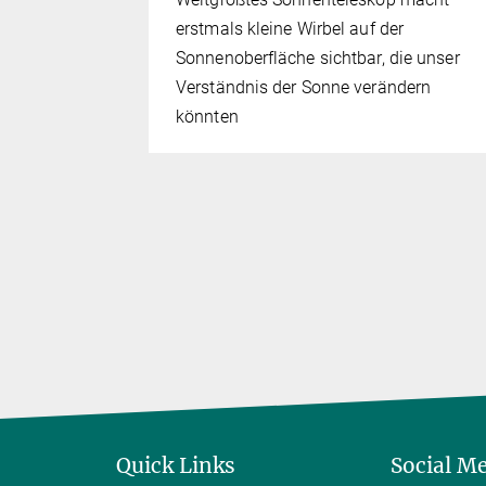
tungen,
erstmals kleine Wirbel auf der
k-
Sonnenoberfläche sichtbar, die unser
idende
Verständnis der Sonne verändern
Citizen-
könnten
Quick Links
Social M