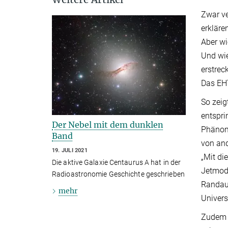
Zwar ve
erkläre
Aber wi
Und wie
erstrec
Das EHT
So zeig
entspri
Der Nebel mit dem dunklen
Phänom
Band
von and
19. JULI 2021
„Mit di
Die aktive Galaxie Centaurus A hat in der
Jetmode
Radioastronomie Geschichte geschrieben
Randauf
mehr
Univers
Zudem 