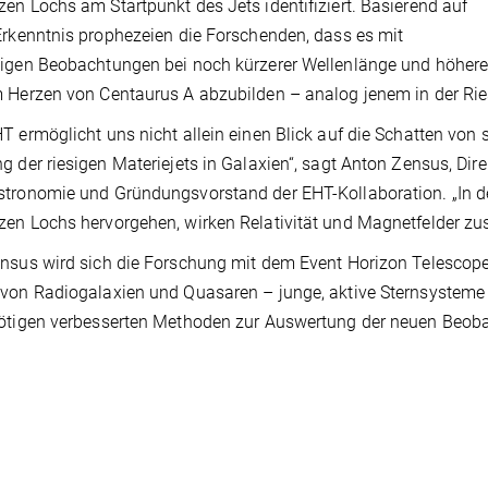
en Lochs am Startpunkt des Jets identifiziert. Basierend auf
Erkenntnis prophezeien die Forschenden, dass es mit
igen Beobachtungen bei noch kürzerer Wellenlänge und höherer
 Herzen von Centaurus A abzubilden – analog jenem in der Ri
T ermöglicht uns nicht allein einen Blick auf die Schatten von
g der riesigen Materiejets in Galaxien“, sagt Anton Zensus, Dir
tronomie und Gründungsvorstand der EHT-Kollaboration. „In d
en Lochs hervorgehen, wirken Relativität und Magnetfelder z
nsus wird sich die Forschung mit dem Event Horizon Telescope j
von Radiogalaxien und Quasaren – junge, aktive Sternsysteme – 
ötigen verbesserten Methoden zur Auswertung der neuen Beob