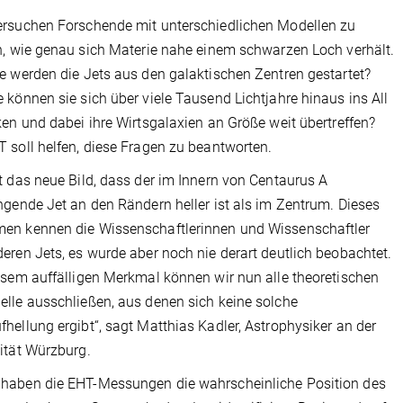
rsuchen Forschende mit unterschiedlichen Modellen zu
n, wie genau sich Materie nahe einem schwarzen Loch verhält.
e werden die Jets aus den galaktischen Zentren gestartet?
 können sie sich über viele Tausend Lichtjahre hinaus ins All
ken und dabei ihre Wirtsgalaxien an Größe weit übertreffen?
 soll helfen, diese Fragen zu beantworten.
t das neue Bild, dass der im Innern von Centaurus A
ngende Jet an den Rändern heller ist als im Zentrum. Dieses
en kennen die Wissenschaftlerinnen und Wissenschaftler
eren Jets, es wurde aber noch nie derart deutlich beobachtet.
esem auffälligen Merkmal können wir nun alle theoretischen
lle ausschließen, aus denen sich keine solche
hellung ergibt“, sagt Matthias Kadler, Astrophysiker an der
ität Würzburg.
haben die EHT-Messungen die wahrscheinliche Position des