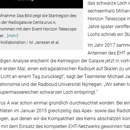
das schwarze Loch i
sechseinhalb Millia
nahme: Das Bild zeigt die Startregion des
Horizon Telescope i
n der Radiogalaxie Centaurus A,
Jahre später veröffe
nommen mit dem Event Horizon Telescope
Lochs schrieb ein S
ner
…
[mehr]
Kollaboration / M. Janssen et al.
Im Jahr 2017 sammel
Antennen des EHT a
igen Analyse erscheint die Kernregion der Galaxie jetzt in vorhe
 ersten Mal, einen extragalaktischen Radiojet auf Skalen zu unt
 Licht an einem Tag zurücklegt“, sagt der Teamleiter Michael 
tronomie und der Radboud-Universität Nijmegen. „Wir sehen hau
supermassereichen schwarzen Loch entspringt.“
us A war schon einmal gründlich durchleuchtet worden: Bei ein
teten im Januar 2015 gleichzeitig das Apex- sowie das Radio
en, aus denen wir die Kompaktheit des Kerns abschätzen kon
n mit dem Einsatz des kompletten EHT-Netzwerks gewonnen hab