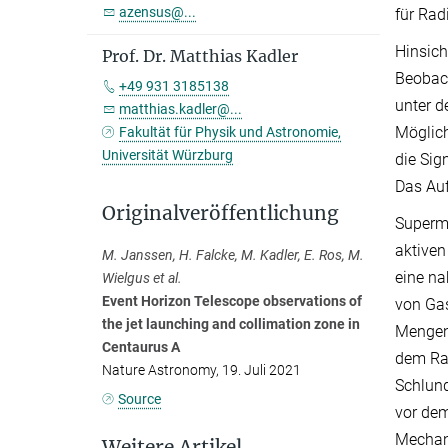
azensus@...
für Rad
Hinsich
Prof. Dr. Matthias Kadler
Beobach
+49 931 3185138
unter d
matthias.kadler@...
Möglich
Fakultät für Physik und Astronomie,
Universität Würzburg
die Sig
Das Auf
Originalveröffentlichung
Superma
aktiven
M. Janssen, H. Falcke, M. Kadler, E. Ros, M.
eine na
Wielgus et al.
Event Horizon Telescope observations of
von Gas
the jet launching and collimation zone in
Mengen 
Centaurus A
dem Ran
Nature Astronomy, 19. Juli 2021
Schlun
Source
vor dem
Mechan
Weitere Artikel