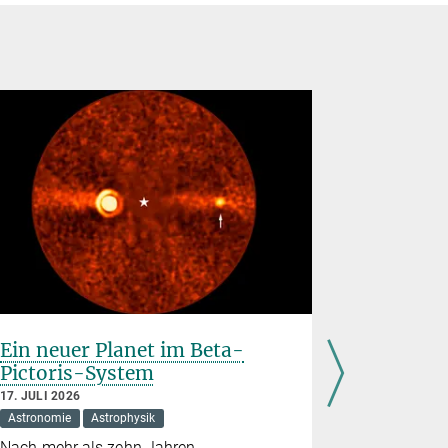
Ein neuer Planet im Beta-
Schwing
Pictoris-System
Strahlu
Sonnent
17. JULI 2026
Astronomie
Astrophysik
9. JULI 2026
Astronomie
Nach mehr als zehn Jahren