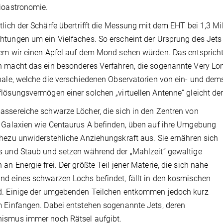
ioastronomie.
tlich der Schärfe übertrifft die Messung mit dem EHT bei 1,3 Mi
tungen um ein Vielfaches. So erscheint der Ursprung des Jet
em wir einen Apfel auf dem Mond sehen würden. Das entspricht 
 macht das ein besonderes Verfahren, die sogenannte Very Long
nale, welche die verschiedenen Observatorien von ein- und dems
lösungsvermögen einer solchen „virtuellen Antenne“ gleicht de
ssereiche schwarze Löcher, die sich in den Zentren von
 Galaxien wie Centaurus A befinden, üben auf ihre Umgebung
hezu unwiderstehliche Anziehungskraft aus. Sie ernähren sich
 und Staub und setzen während der „Mahlzeit“ gewaltige
an Energie frei. Der größte Teil jener Materie, die sich nahe
d eines schwarzen Lochs befindet, fällt in den kosmischen
d. Einige der umgebenden Teilchen entkommen jedoch kurz
 Einfangen. Dabei entstehen sogenannte Jets, deren
ismus immer noch Rätsel aufgibt.