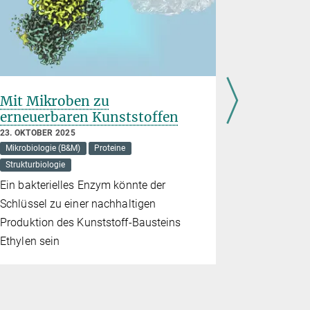
Mit Mikroben zu
Ordnung
erneuerbaren Kunststoffen
11. SEPTEMB
Medizin
P
23. OKTOBER 2025
Mikrobiologie (B&M)
Proteine
Dirk Görli
Strukturbiologie
erhalten de
Ein bakterielles Enzym könnte der
Entschlüss
Schlüssel zu einer nachhaltigen
Funktionspr
Produktion des Kunststoff-Bausteins
und Organi
Ethylen sein