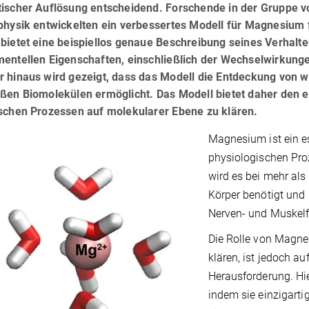
tischer Auflösung entscheidend. Forschende in der Gruppe v
ophysik entwickelten ein verbessertes Modell für Magnesium
bietet eine beispiellos genaue Beschreibung seines Verhalten
entellen Eigenschaften, einschließlich der Wechselwirkunge
r hinaus wird gezeigt, dass das Modell die Entdeckung von
ßen Biomolekülen ermöglicht. Das Modell bietet daher den e
ischen Prozessen auf molekularer Ebene zu klären.
Magnesium ist ein ess
physiologischen Proz
wird es bei mehr al
Körper benötigt und
Nerven- und Muskelf
Die Rolle von Magne
klären, ist jedoch au
Herausforderung. Hi
indem sie einzigartig