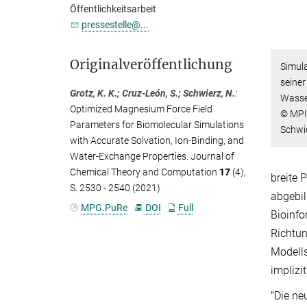
Öffentlichkeitsarbeit
pressestelle@...
Originalveröffentlichung
Simul
seiner
Grotz, K. K.; Cruz-León, S.; Schwierz, N.
:
Wasse
Optimized Magnesium Force Field
© MPI 
Parameters for Biomolecular Simulations
Schwi
with Accurate Solvation, Ion-Binding, and
Water-Exchange Properties. Journal of
Chemical Theory and Computation
17
(4),
breite 
S. 2530 - 2540 (2021)
abgebil
MPG.PuRe
DOI
Full
Bioinfo
Richtun
Modells
implizi
"Die ne