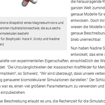
die herausragende 
ganzen Welt zuminde
genaue Modelle für
entwickeln. Doch tr
ations-Snapshot eines Magnesium-Ions und
wiesen die Modelle 
 ersten Hydratationsschale, die aus sechs
genaue Beschreibun
rmolekülen besteht
für Biophysik/ Kara K. Grotz und Nadine
blieb unerreichbar.
erz
Nun haben Nadine Sc
entwickelt, das eine
Palette von experimentellen Eigenschaften, einschließlich der 
det. "Die Unzulänglichkeiten der klassischen Kraftfelder für Me
rmatikern", so Schwierz. "Wir sind überzeugt, dass unsere verbes
g genauerer biomolekularer Simulationen darstellen." Der Schlü
 war es, einen viel größeren Parameterraum zu verwenden und
t einzubeziehen.
ue Beschreibung erlaubt es uns, die Rechenzeit für die Simul