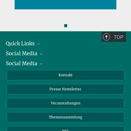
◼
TOP
Quick Links
Social Media
Präsident
Social Media
Zahlen und Fakten
Bluesky
Jahresbericht
Mastodon
Facebook
Kontakt
Einkauf
LinkedIn
Instagram
Presse Newsletter
Meldestelle Fehlverhalten
TikTok
YouTube
Netiquette
Veranstaltungen
Themensammlung