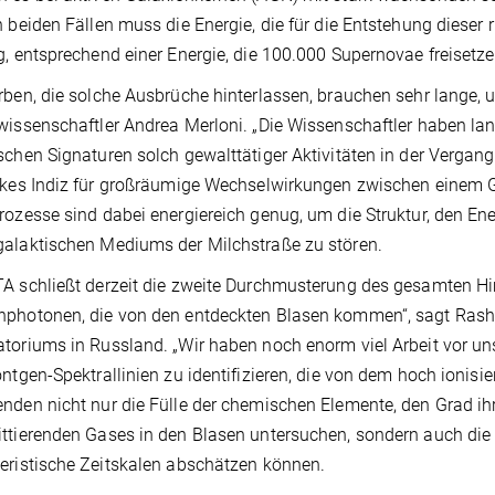
n beiden Fällen muss die Energie, die für die Entstehung dieser 
g, entsprechend einer Energie, die 100.000 Supernovae freisetze
rben, die solche Ausbrüche hinterlassen, brauchen sehr lange, 
wissenschaftler Andrea Merloni. „Die Wissenschaftler haben la
schen Signaturen solch gewalttätiger Aktivitäten in der Vergang
rkes Indiz für großräumige Wechselwirkungen zwischen einem 
rozesse sind dabei energiereich genug, um die Struktur, den E
alaktischen Mediums der Milchstraße zu stören.
A schließt derzeit die zweite Durchmusterung des gesamten H
photonen, die von den entdeckten Blasen kommen“, sagt Rashid
toriums in Russland. „Wir haben noch enorm viel Arbeit vor un
öntgen-Spektrallinien zu identifizieren, die von dem hoch ionisi
nden nicht nur die Fülle der chemischen Elemente, den Grad ihr
ttierenden Gases in den Blasen untersuchen, sondern auch die 
eristische Zeitskalen abschätzen können.