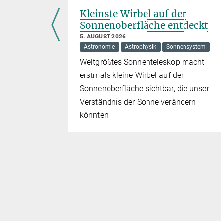
 Helfen
Kleinste Wirbel auf der
h
Sonnenoberfläche entdeckt
5. AUGUST 2026
Astronomie
Astrophysik
Sonnensystem
Weltgrößtes Sonnenteleskop macht
tungen,
erstmals kleine Wirbel auf der
k-
Sonnenoberfläche sichtbar, die unser
idende
Verständnis der Sonne verändern
Citizen-
könnten