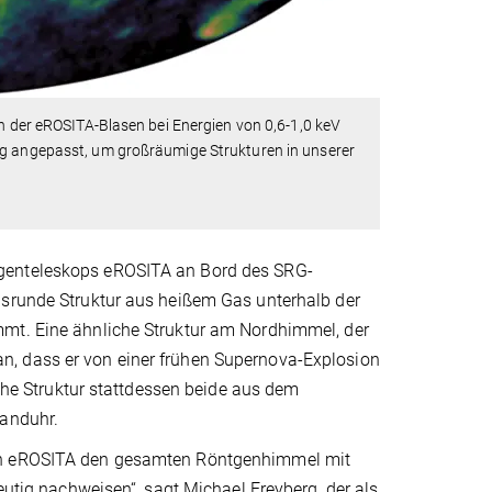
on der eROSITA-Blasen bei Energien von 0,6-1,0 keV
ng angepasst, um großräumige Strukturen in unserer
tgenteleskops eROSITA an Bord des SRG-
isrunde Struktur aus heißem Gas unterhalb der
mmt. Eine ähnliche Struktur am Nordhimmel, der
n, dass er von einer frühen Supernova-Explosion
e Struktur stattdessen beide aus dem
Sanduhr.
ann eROSITA den gesamten Röntgenhimmel mit
eutig nachweisen“, sagt Michael Freyberg, der als