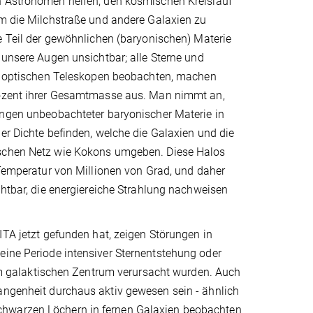
 Astronomen helfen, den kosmischen Kreislauf
um die Milchstraße und andere Galaxien zu
e Teil der gewöhnlichen (baryonischen) Materie
 unsere Augen unsichtbar; alle Sterne und
it optischen Teleskopen beobachten, machen
ozent ihrer Gesamtmasse aus. Man nimmt an,
engen unbeobachteter baryonischer Materie in
er Dichte befinden, welche die Galaxien und die
schen Netz wie Kokons umgeben. Diese Halos
 Temperatur von Millionen von Grad, und daher
chtbar, die energiereiche Strahlung nachweisen
ITA jetzt gefunden hat, zeigen Störungen in
eine Periode intensiver Sternentstehung oder
 galaktischen Zentrum verursacht wurden. Auch
gangenheit durchaus aktiv gewesen sein - ähnlich
chwarzen Löchern in fernen Galaxien beobachten