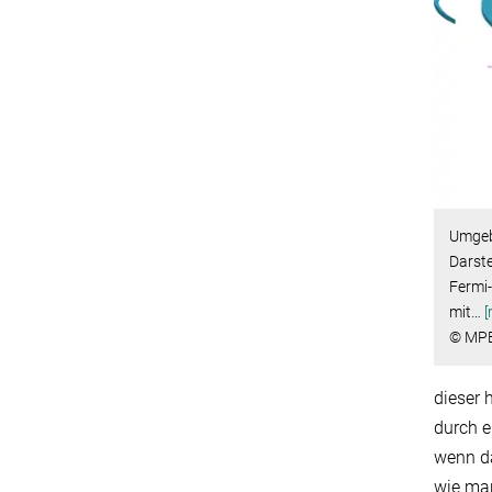
Umgeb
Darste
Fermi-
mit
…
[
© MP
dieser 
durch 
wenn da
wie man