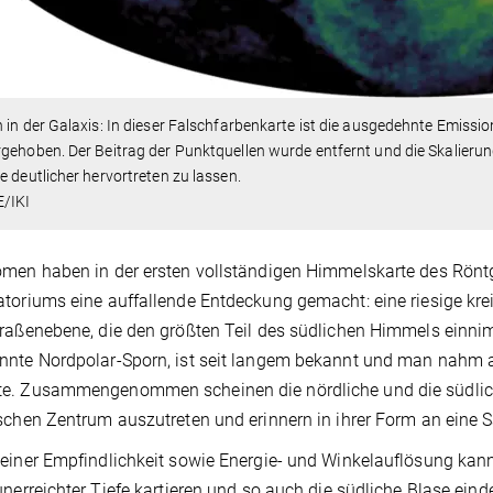
 in der Galaxis: In dieser Falschfarbenkarte ist die ausgedehnte Emissi
gehoben. Der Beitrag der Punktquellen wurde entfernt und die Skalieru
e deutlicher hervortreten zu lassen.
/IKI
men haben in der ersten vollständigen Himmelskarte des Rön
toriums eine auffallende Entdeckung gemacht: eine riesige kre
raßenebene, die den größten Teil des südlichen Himmels einni
nte Nordpolar-Sporn, ist seit langem bekannt und man nahm a
e. Zusammengenommen scheinen die nördliche und die südlich
schen Zentrum auszutreten und erinnern in ihrer Form an eine 
seiner Empfindlichkeit sowie Energie- und Winkelauflösung k
unerreichter Tiefe kartieren und so auch die südliche Blase eind