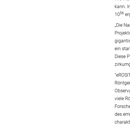
kann. I
56
10
er
„Die Na
Projekt
giganti
ein sta
Diese P
zirkumg
"eROSIT
Röntgen
Observa
viele R
Forsche
des emi
charakt