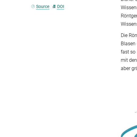
Source
DOI
Wissens
Röntge
Wissens
Die Rön
Blasen 
fast so
mit den
aber gr