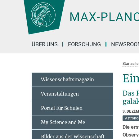
Hauptinhalt
ÜBER UNS
FORSCHUNG
NEWSROO
Startseite
Ein
Wissenschaftsmagazin
Das 
Veranstaltungen
gala
Portal für Schulen
9. DEZE
Astrono
My Science and Me
Die er
Observa
Bilder aus der Wissenschaft