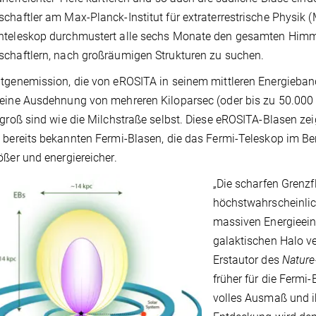
chaftler am Max-Planck-Institut für extraterrestrische Physik 
nteleskop durchmustert alle sechs Monate den gesamten Himme
chaftlern, nach großräumigen Strukturen zu suchen.
tgenemission, die von eROSITA in seinem mittleren Energieband 
eine Ausdehnung von mehreren Kiloparsec (oder bis zu 50.000
 groß sind wie die Milchstraße selbst. Diese eROSITA-Blasen z
 bereits bekannten Fermi-Blasen, die das Fermi-Teleskop im Be
ößer und energiereicher.
„Die scharfen Grenzf
höchstwahrscheinlic
massiven Energieein
galaktischen Halo ve
Erstautor des
Nature
früher für die Fermi-
volles Ausmaß und i