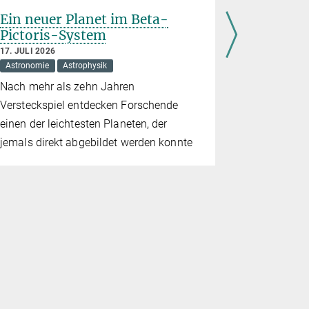
Ein neuer Planet im Beta-
Schwing
Pictoris-System
Strahlu
Sonnent
17. JULI 2026
Astronomie
Astrophysik
9. JULI 2026
Astronomie
Nach mehr als zehn Jahren
Die Sunrise
Versteckspiel entdecken Forschende
komplett n
einen der leichtesten Planeten, der
auf der Son
jemals direkt abgebildet werden konnte
Daten liege