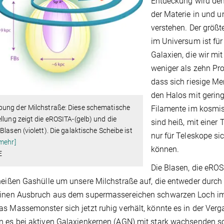
Entdeckung wird den
der Materie in und 
verstehen. Der größt
im Universum ist für
Galaxien, die wir m
weniger als zehn Pr
dass sich riesige M
den Halos mit gering
ung der Milchstraße: Diese schematische
Filamente im kosmi
llung zeigt die eROSITA-(gelb) und die
sind heiß, mit einer
Blasen (violett). Die galaktische Scheibe ist
nur für Teleskope si
mehr]
können.
E
Die Blasen, die eROS
heißen Gashülle um unsere Milchstraße auf, die entweder durch 
einen Ausbruch aus dem supermassereichen schwarzen Loch im
s Massemonster sich jetzt ruhig verhält, könnte es in der Ver
 es bei aktiven Galaxienkernen (AGN) mit stark wachsenden s