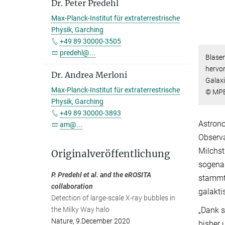
Dr. Peter Predehl
Max-Planck-Institut für extraterrestrische
Physik, Garching
+49 89 30000-3505
predehl@...
Blasen
hervor
Dr. Andrea Merloni
Galaxi
Max-Planck-Institut für extraterrestrische
© MPE
Physik, Garching
+49 89 30000-3893
Astrono
am@...
Observa
Milchst
Originalveröffentlichung
sogenan
P. Predehl et al. and the eROSITA
stammt
collaboration
galakti
Detection of large-scale X-ray bubbles in
the Milky Way halo
„Dank 
Nature, 9.December 2020
bisher 