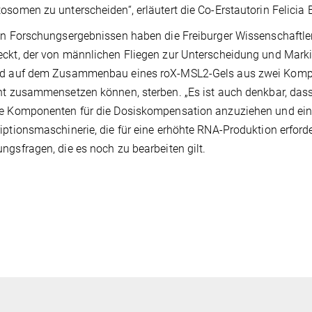
osomen zu unterscheiden“, erläutert die Co-Erstautorin Felicia B
en Forschungsergebnissen haben die Freiburger Wissenschaftl
eckt, der von männlichen Fliegen zur Unterscheidung und Mar
nd auf dem Zusammenbau eines roX-MSL2-Gels aus zwei Kompon
ht zusammensetzen können, sterben. „Es ist auch denkbar, dass
e Komponenten für die Dosiskompensation anzuziehen und einz
iptionsmaschinerie, die für eine erhöhte RNA-Produktion erforderl
ngsfragen, die es noch zu bearbeiten gilt.