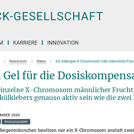
M
KARRIERE
INNOVATION
Newsroom
News
Ein klebriges X-Chromosom hält männliche Fruc
 Gel für die Dosiskompens
einzelne X-Chromosom männlicher Fruchtf
külklebers genauso aktiv sein wie die zw
e
EMBER 2020
Immunsystem
fliegenmännchen besitzen nur ein X-Chromosom anstatt zwei 