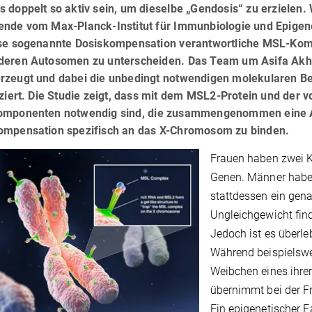
 doppelt so aktiv sein, um dieselbe „Gendosis“ zu erzielen. 
ende vom Max-Planck-Institut für Immunbiologie und Epigenet
ese sogenannte Dosiskompensation verantwortliche MSL-Komp
deren Autosomen zu unterscheiden. Das Team um Asifa Akht
rzeugt und dabei die unbedingt notwendigen molekularen B
fiziert. Die Studie zeigt, dass mit dem MSL2-Protein und de
omponenten notwendig sind, die zusammengenommen eine Ar
ompensation spezifisch an das X-Chromosom zu binden.
Frauen haben zwei 
Genen. Männer haben
stattdessen ein ge
Ungleichgewicht find
Jedoch ist es überle
Während beispielsw
Weibchen eines ihre
übernimmt bei der F
Ein epigenetischer F