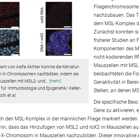
Fliegenchromosome
nachzubauen. Das Te
dem MSL-Komplex der
Zunächst konnten si
früherer Studien an 
Komponenten des MSL
nicht-kodierenden 
Mauszellen mit MSL2
am von Asifa Akhtar konnte die Miniatur-
beobachteten die For
en-X-Chromosomen nachbilden, indem sie
auszellen mit MSL2- und
…
[mehr]
Genaktivität in Bere
für Immunbiologie und Epigenetik/ Keller-
Stellen, an denen MS
chi et al.
Die spezifische Besc
Gene zu aktivieren, 
ch den MSL-Komplex in der männlichen Fliege markiert werden.
hin, dass das Hinzufügen von MSL2 und roX2 in Mauszellen aus
-X-Chromosom in Mauszellen nachzubilden. Dieser innovative 