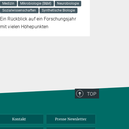
Medizin
Mikrobiologie (B&M)
Neurobiologie
Entwicklun
Sozialwissenschaften
Synthetische Biologie
Demenzerk
Ein Rückblick auf ein Forschungsjahr
mit vielen Höhepunkten
TOP
Kontakt
Presse Newsletter