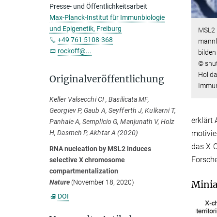
Presse- und Öffentlichkeitsarbeit
Max-Planck-Institut für Immunbiologie
und Epigenetik, Freiburg
MSL2 u
+49 761 5108-368
männl
rockoff@...
bilden
© shu
Holid
Originalveröffentlichung
Immunb
Keller Valsecchi CI , Basilicata MF,
Georgiev P, Gaub A, Seyfferth J, Kulkarni T,
erklärt
Panhale A, Semplicio G, Manjunath V, Holz
motivie
H, Dasmeh P, Akhtar A (2020)
das X-C
RNA nucleation by MSL2 induces
Forsche
selective X chromosome
compartmentalization
Nature
(November 18, 2020)
Mini
DOI