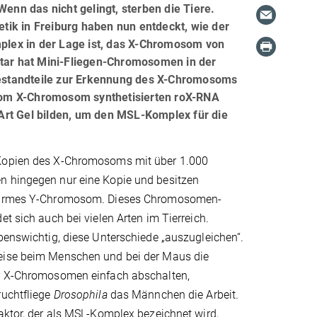
Wenn das nicht gelingt, sterben die Tiere.
ik in Freiburg haben nun entdeckt, wie der
lex in der Lage ist, das X-Chromosom von
ar hat Mini-Fliegen-Chromosomen in der
estandteile zur Erkennung des X-Chromosoms
r vom X-Chromosom synthetisierten roX-RNA
t Gel bilden, um den MSL-Komplex für die
Kopien des X-Chromosoms mit über 1.000
 hingegen nur eine Kopie und besitzen
narmes Y-Chromosom. Dieses Chromosomen-
et sich auch bei vielen Arten im Tierreich.
benswichtig, diese Unterschiede „auszugleichen“.
eise beim Menschen und bei der Maus die
r X-Chromosomen einfach abschalten,
ruchtfliege
Drosophila
das Männchen die Arbeit.
aktor, der als MSL-Komplex bezeichnet wird,