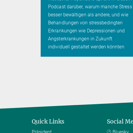
en sich
Podcast darüber, warum manche Stress
ellen an.
besser bewältigen als andere, und wie
edeckt,
Behandlungen von stressbedingten
Erkrankungen wie Depressionen und
e Schäden
Angsterkrankungen in Zukunft
individuell gestaltet werden könnten
Quick Links
Social M
Präsident
Bluesky