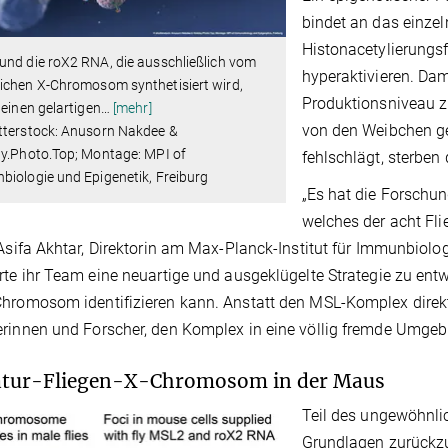
bindet an das einze
Histonacetylierung
nd die roX2 RNA, die ausschließlich vom
hyperaktivieren. Dam
ichen X-Chromosom synthetisiert wird,
Produktionsniveau z
 einen gelartigen
…
[mehr]
von den Weibchen g
tterstock: Anusorn Nakdee &
ay.Photo.Top; Montage: MPI of
fehlschlägt, sterben
iologie und Epigenetik, Freiburg
„Es hat die Forschu
welches der acht F
 Asifa Akhtar, Direktorin am Max-Planck-Institut für Immunbiolog
rte ihr Team eine neuartige und ausgeklügelte Strategie zu en
hromosom identifizieren kann. Anstatt den MSL-Komplex direkt 
rinnen und Forscher, den Komplex in eine völlig fremde Umgeb
atur-Fliegen-X-Chromosom in der Maus
Teil des ungewöhnli
Grundlagen zurückz