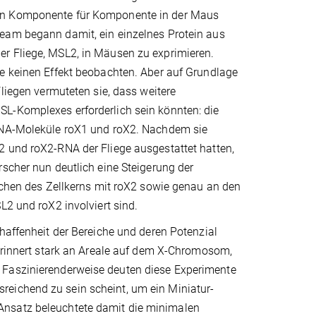
n Komponente für Komponente in der Maus
am begann damit, ein einzelnes Protein aus
 Fliege, MSL2, in Mäusen zu exprimieren.
e keinen Effekt beobachten. Aber auf Grundlage
Fliegen vermuteten sie, dass weitere
-Komplexes erforderlich sein könnten: die
RNA-Moleküle roX1 und roX2. Nachdem sie
 und roX2-RNA der Fliege ausgestattet hatten,
scher nun deutlich eine Steigerung der
ichen des Zellkerns mit roX2 sowie genau an den
L2 und roX2 involviert sind.
haffenheit der Bereiche und deren Potenzial
erinnert stark an Areale auf dem X-Chromosom,
 Faszinierenderweise deuten diese Experimente
reichend zu sein scheint, um ein Miniatur-
Ansatz beleuchtete damit die minimalen