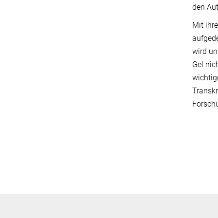
den Aut
Mit ihr
aufged
wird u
Gel nic
wichtig
Transkr
Forschu