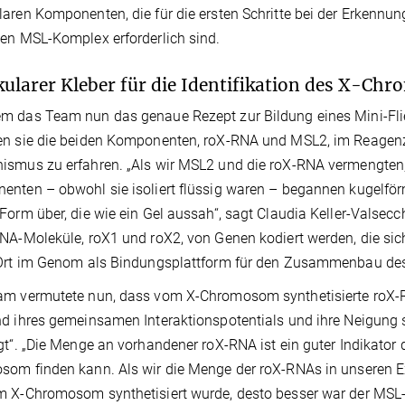
aren Komponenten, die für die ersten Schritte bei der Erkenn
en MSL-Komplex erforderlich sind.
ularer Kleber für die Identifikation des X-C
m das Team nun das genaue Rezept zur Bildung eines Mini-Fl
en sie die beiden Komponenten, roX-RNA und MSL2, im Reagen
smus zu erfahren. „Als wir MSL2 und die roX-RNA vermengten, f
nten – obwohl sie isoliert flüssig waren – begannen kugelförm
Form über, die wie ein Gel aussah“, sagt Claudia Keller-Valsecchi
NA-Moleküle, roX1 und roX2, von Genen kodiert werden, die s
 Ort im Genom als Bindungsplattform für den Zusammenbau d
am vermutete nun, dass vom X-Chromosom synthetisierte roX-R
d ihres gemeinsamen Interaktionspotentials und ihre Neigung s
gt“. „Die Menge an vorhandener roX-RNA ist ein guter Indikator
om finden kann. Als wir die Menge der roX-RNAs in unseren Exp
m X-Chromosom synthetisiert wurde, desto besser war der MS