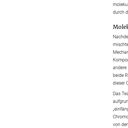
molekul
durch d
Molek
Nachde
mischt
Mechani
Kompone
andere 
beide R
dieser
Das Te
aufgrun
„einfän
Chromos
von de