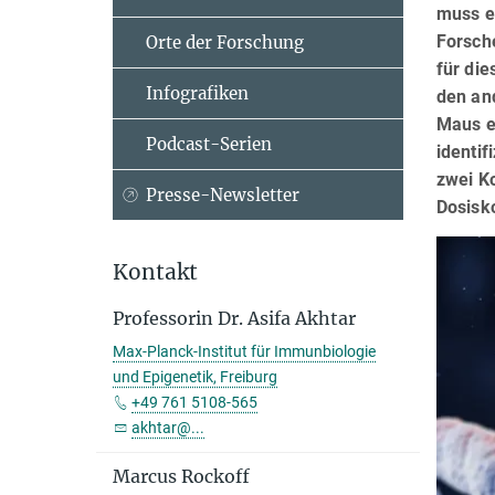
muss es
Forsch
Orte der Forschung
für di
Infografiken
den an
Maus e
Podcast-Serien
identi
zwei K
Presse-Newsletter
Dosisk
Kontakt
Professorin Dr. Asifa Akhtar
Max-Planck-Institut für Immunbiologie
und Epigenetik, Freiburg
+49 761 5108-565
akhtar@...
Marcus Rockoff