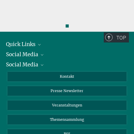
◼
TOP
Quick Links
Social Media
Präsident
Social Media
Zahlen und Fakten
Bluesky
Jahresbericht
Mastodon
Facebook
Kontakt
Einkauf
LinkedIn
Instagram
Presse Newsletter
Meldestelle Fehlverhalten
TikTok
YouTube
Netiquette
Veranstaltungen
Themensammlung
RSS