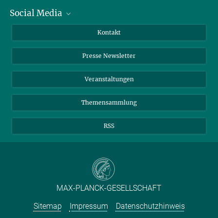
Social Media
Zahlen und Fakten
Bluesky
Jahresbericht
Mastodon
Facebook
Kontakt
Einkauf
LinkedIn
Instagram
Presse Newsletter
Meldestelle Fehlverhalten
TikTok
YouTube
Netiquette
Veranstaltungen
Themensammlung
RSS
MAX-PLANCK-GESELLSCHAFT
Sitemap
Impressum
Datenschutzhinweis