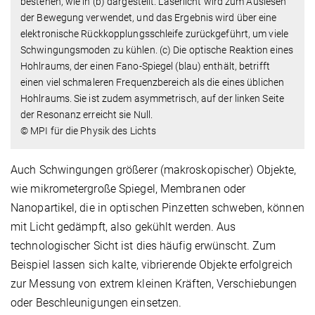
bestehen, wie in (b) dargestellt. Laserlicht wird zum Auslesen
der Bewegung verwendet, und das Ergebnis wird über eine
elektronische Rückkopplungsschleife zurückgeführt, um viele
Schwingungsmoden zu kühlen. (c) Die optische Reaktion eines
Hohlraums, der einen Fano-Spiegel (blau) enthält, betrifft
einen viel schmaleren Frequenzbereich als die eines üblichen
Hohlraums. Sie ist zudem asymmetrisch, auf der linken Seite
der Resonanz erreicht sie Null.
© MPI für die Physik des Lichts
Auch Schwingungen größerer (makroskopischer) Objekte,
wie mikrometergroße Spiegel, Membranen oder
Nanopartikel, die in optischen Pinzetten schweben, können
mit Licht gedämpft, also gekühlt werden. Aus
technologischer Sicht ist dies häufig erwünscht. Zum
Beispiel lassen sich kalte, vibrierende Objekte erfolgreich
zur Messung von extrem kleinen Kräften, Verschiebungen
oder Beschleunigungen einsetzen.