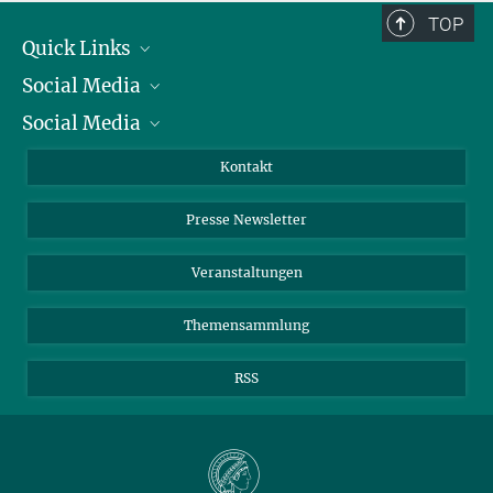
TOP
Quick Links
Social Media
Präsident
Social Media
Zahlen und Fakten
Bluesky
Jahresbericht
Mastodon
Facebook
Kontakt
Einkauf
LinkedIn
Instagram
Presse Newsletter
Meldestelle Fehlverhalten
TikTok
YouTube
Netiquette
Veranstaltungen
Themensammlung
RSS