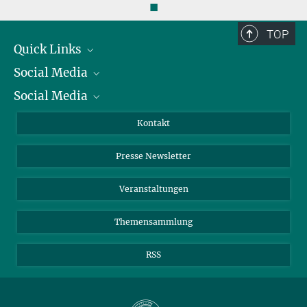
◼
TOP
Quick Links
Social Media
Präsident
Social Media
Zahlen und Fakten
Bluesky
Jahresbericht
Mastodon
Facebook
Kontakt
Einkauf
LinkedIn
Instagram
Presse Newsletter
Meldestelle Fehlverhalten
TikTok
YouTube
Netiquette
Veranstaltungen
Themensammlung
RSS