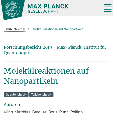
Hauptinhalt
Tog
nav
Jahrbuch 2019
Molekülreaktionen auf Nanopartikeln
Forschungsbericht 2019 - Max-Planck-Institut für
Quantenoptik
Molekülreaktionen auf
Nanopartikeln
Quantenphysik
Teilchenphysik
Autoren
Kling, Matthias; Bergues, Boris; Rupp, Philipp