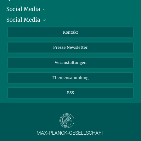
Social Media
Präsident
Social Media
Zahlen und Fakten
Bluesky
Jahresbericht
Mastodon
Facebook
Kontakt
Einkauf
LinkedIn
Instagram
Presse Newsletter
Meldestelle Fehlverhalten
TikTok
YouTube
Netiquette
Veranstaltungen
Themensammlung
RSS
MAX-PLANCK-GESELLSCHAFT