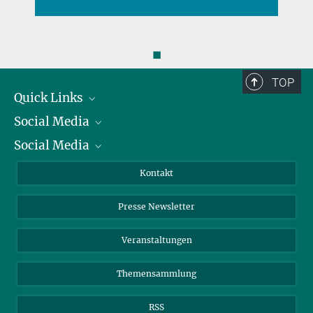
◼
TOP
Quick Links
Social Media
Präsident
Social Media
Zahlen und Fakten
Bluesky
Jahresbericht
Mastodon
Facebook
Kontakt
Einkauf
LinkedIn
Instagram
Presse Newsletter
Meldestelle Fehlverhalten
TikTok
YouTube
Netiquette
Veranstaltungen
Themensammlung
RSS