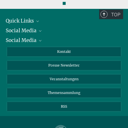
◼
TOP
Quick Links
Social Media
Präsident
Social Media
Zahlen und Fakten
Bluesky
Jahresbericht
Mastodon
Facebook
Kontakt
Einkauf
LinkedIn
Instagram
Presse Newsletter
Meldestelle Fehlverhalten
TikTok
YouTube
Netiquette
Veranstaltungen
Themensammlung
RSS