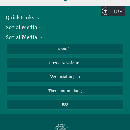
TOP
Quick Links
Social Media
Präsident
Social Media
Zahlen und Fakten
Bluesky
Jahresbericht
Mastodon
Facebook
Kontakt
Einkauf
LinkedIn
Instagram
Presse Newsletter
Meldestelle Fehlverhalten
TikTok
YouTube
Netiquette
Veranstaltungen
Themensammlung
RSS