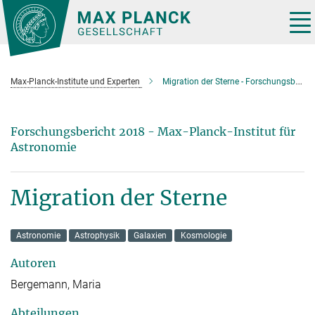
Hauptinhalt
Tog
nav
Max-Planck-Institute und Experten
Migration der Sterne - Forschungsbericht 2018
Forschungsbericht 2018 - Max-Planck-Institut für
Astronomie
Migration der Sterne
Astronomie
Astrophysik
Galaxien
Kosmologie
Autoren
Bergemann, Maria
Abteilungen