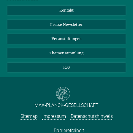
Jahresbericht
Mastodon
Facebook
Kontakt
Einkauf
LinkedIn
Instagram
Presse Newsletter
Meldestelle Fehlverhalten
TikTok
YouTube
Netiquette
Veranstaltungen
Themensammlung
RSS
MAX-PLANCK-GESELLSCHAFT
Sitemap
Impressum
Datenschutzhinweis
Barrierefreiheit