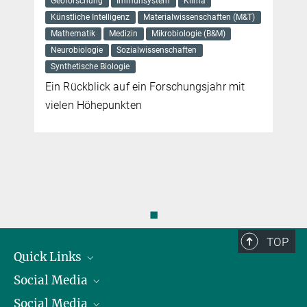
Geoforschung
Immunsystem
Klima
Künstliche Intelligenz
Materialwissenschaften (M&T)
Mathematik
Medizin
Mikrobiologie (B&M)
Neurobiologie
Sozialwissenschaften
Synthetische Biologie
Ein Rückblick auf ein Forschungsjahr mit
vielen Höhepunkten
◼
TOP
Quick Links
Social Media
Präsident
Social Media
Zahlen und Fakten
Bluesky