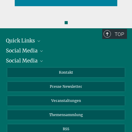
◼
TOP
Quick Links
Social Media
Präsident
Social Media
Zahlen und Fakten
Bluesky
Jahresbericht
Mastodon
Facebook
Kontakt
Einkauf
LinkedIn
Instagram
Presse Newsletter
Meldestelle Fehlverhalten
TikTok
YouTube
Netiquette
Veranstaltungen
Themensammlung
RSS