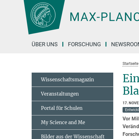
Hauptinhalt
ÜBER UNS
FORSCHUNG
NEWSROO
Startseite
Ein
Wissenschaftsmagazin
Bl
Veranstaltungen
17. NOV
Portal für Schulen
Entwick
Vor Mil
My Science and Me
Veränd
Forschu
Bilder aus der Wissenschaft