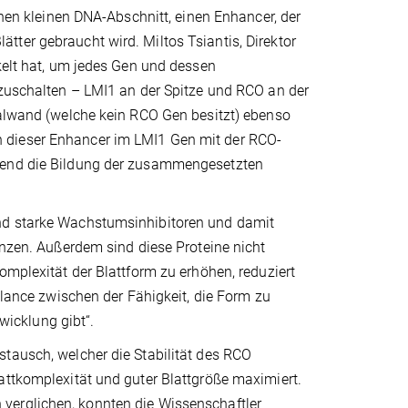
inen kleinen DNA-Abschnitt, einen Enhancer, der
ter gebraucht wird. Miltos Tsiantis, Direktor
ckelt hat, um jedes Gen und dessen
nzuschalten – LMI1 an der Spitze und RCO an der
malwand (welche kein RCO Gen besitzt) ebenso
 dieser Enhancer im LMI1 Gen mit der RCO-
idend die Bildung der zusammengesetzten
ind starke Wachstumsinhibitoren und damit
anzen. Außerdem sind diese Proteine nicht
omplexität der Blattform zu erhöhen, reduziert
Balance zwischen der Fähigkeit, die Form zu
icklung gibt“.
stausch, welcher die Stabilität des RCO
attkomplexität und guter Blattgröße maximiert.
verglichen, konnten die Wissenschaftler