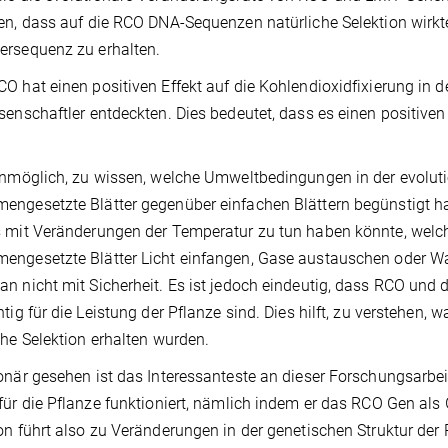
en, dass auf die RCO DNA-Sequenzen natürliche Selektion wirkt
rsequenz zu erhalten.
O hat einen positiven Effekt auf die Kohlendioxidfixierung in 
senschaftler entdeckten. Dies bedeutet, dass es einen positive
unmöglich, zu wissen, welche Umweltbedingungen in der evoluti
ngesetzte Blätter gegenüber einfachen Blättern begünstigt ha
 mit Veränderungen der Temperatur zu tun haben könnte, welche
ngesetzte Blätter Licht einfangen, Gase austauschen oder Was
n nicht mit Sicherheit. Es ist jedoch eindeutig, dass RCO und 
htig für die Leistung der Pflanze sind. Dies hilft, zu versteh
che Selektion erhalten wurden.
onär gesehen ist das Interessanteste an dieser Forschungsarbei
für die Pflanze funktioniert, nämlich indem er das RCO Gen als 
on führt also zu Veränderungen in der genetischen Struktur der P