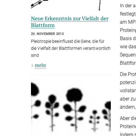
In der 
festleg
Neue Erkenntnis zur Vielfalt der
am MPIP
Blattform
Protein
20. NOVEMBER 2015
Basis d
Pleiotropie beeinflusst die Gene, die für
wie das
die Vielfalt der Blattformen verantwortlich
Sequenz
sind
Blattfo
mehr
Die Pro
potenzi
vollstä
aber zu
ändern
Aber di
Protein
Indem s