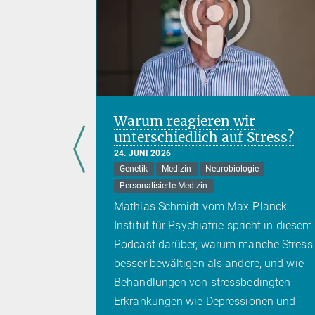
gen
Warum reagieren wir
ittel-
unterschiedlich auf Stress?
24. JUNI 2026
Genetik
Medizin
Neurobiologie
it
Personalisierte Medizin
Mathias Schmidt vom Max-Planck-
 belegt
Institut für Psychiatrie spricht in diesem
wegungen,
Podcast darüber, warum manche Stress
eue
besser bewältigen als andere, und wie
che
Behandlungen von stressbedingten
Erkrankungen wie Depressionen und