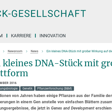
M
KARRIERE
INNOVATION
Newsroom
News
Ein kleines DNA-Stück mit großer Wirkung auf di
 kleines DNA-Stück mit gr
attform
EMBER 2016
lungsbiologie
Genetik
Pflanzenforschung (B&M)
lionen von Jahren haben einige Pflanzen aus der Familie der
erungen in einem Gen anstelle von einfachen Blättern zusam
ngsergebnisse, die jetzt in
Genes and Development
erschiene