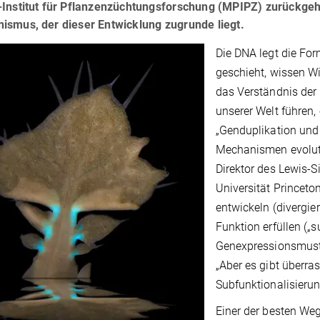
-Institut für Pflanzenzüchtungsforschung (MPIPZ) zurückgeht
ismus, der dieser Entwicklung zugrunde liegt.
Die DNA legt die Fo
geschieht, wissen Wi
das Verständnis der 
unserer Welt führen,
„Genduplikation und
Mechanismen evoluti
Direktor des Lewis-Si
Universität Princeto
entwickeln (divergie
Funktion erfüllen („
Genexpressionsmuste
„Aber es gibt überra
Subfunktionalisierun
Einer der besten We