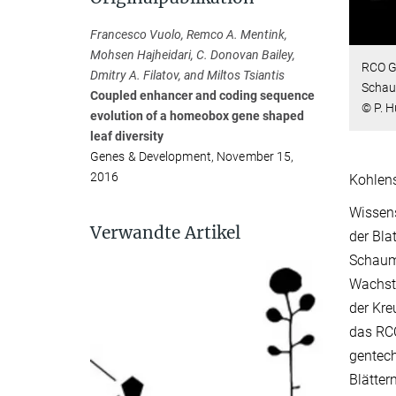
Francesco Vuolo, Remco A. Mentink,
Mohsen Hajheidari, C. Donovan Bailey,
RCO G
Dmitry A. Filatov, and Miltos Tsiantis
Schau
Coupled enhancer and coding sequence
© P. H
evolution of a homeobox gene shaped
leaf diversity
Genes & Development, November 15,
2016
Kohlens
Wissens
Verwandte Artikel
der Bla
Schaumk
Wachstu
der Kre
das RCO
gentec
Blättern