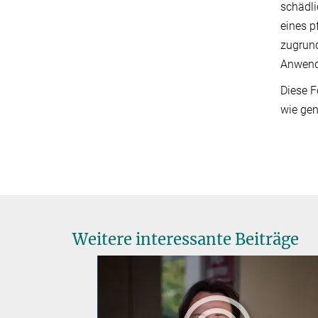
schädli
eines p
zugrund
Anwendu
Diese F
wie gen
Weitere interessante Beiträge