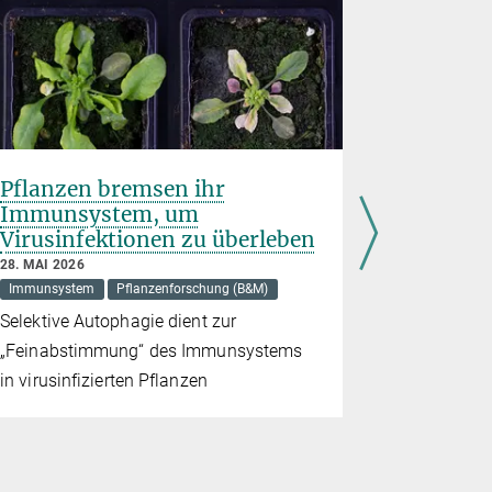
Pflanzen bremsen ihr
Genschal
Immunsystem, um
7. MAI 2026
Virusinfektionen zu überleben
Entwicklungs
28. MAI 2026
Vielfalt an
Immunsystem
Pflanzenforschung (B&M)
und Säuget
Selektive Autophagie dient zur
Veränderun
„Feinabstimmung“ des Immunsystems
DNA-Sequ
in virusinfizierten Pflanzen