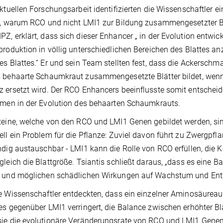
aktuellen Forschungsarbeit identifizierten die Wissenschaftler e
t, warum RCO und nicht LMI1 zur Bildung zusammengesetzter Blät
Z, erklärt, dass sich dieser Enhancer „ in der Evolution entwi
produktion in völlig unterschiedlichen Bereichen des Blattes a
es Blattes.“ Er und sein Team stellten fest, dass die Ackersch
 behaarte Schaumkraut zusammengesetzte Blätter bildet, wenn
 ersetzt wird. Der RCO Enhancers beeinflusste somit entsche
rmen in der Evolution des behaarten Schaumkrauts.
teine, welche von den RCO und LMI1 Genen gebildet werden, s
ell ein Problem für die Pflanze: Zuviel davon führt zu Zwergpfl
ndig austauschbar - LMI1 kann die Rolle von RCO erfüllen, die K
gleich die Blattgröße. Tsiantis schließt daraus, „dass es eine 
, und möglichen schädlichen Wirkungen auf Wachstum und Entw
e Wissenschaftler entdeckten, dass ein einzelner Aminosäureau
es gegenüber LMI1 verringert, die Balance zwischen erhöhter Bl
ie die evolutionäre Veränderungsrate von RCO und LMI1 Genen 