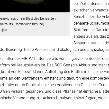
der Zeit untersuchen
zwischen verwandten
Kreuzblütler, die A
enexpression im Blatt des behaarten
behaarte Schaumkra
mkrauts (Cardamine hirsuta).
Blattformen: Das ein
uijser
anders aus als das 
Schaumkrauts. In de
tofffixierung. Beide Prozesse sind ökologisch und physiologisc
chafler des MPIPZ hatten bereits vor einiger Zeit entdeckt, das
ttform bei Kreuzblütlern ist. Das RCO Gen (die Abkürzung steht
raut vor. Es bewirkt eine Aufteilung des Blattes in einzelne F
ms an den Blatträndern entsteht und dadurch eine komplexere 
uzblütler durch Duplikation eines existierenden Gens, des Gens
 Gen verloren gegangen, und diese Pflanze hat einfache Blätte
hnische Veränderung zur Ackerschmalwand hinzufügten, wuchs
.