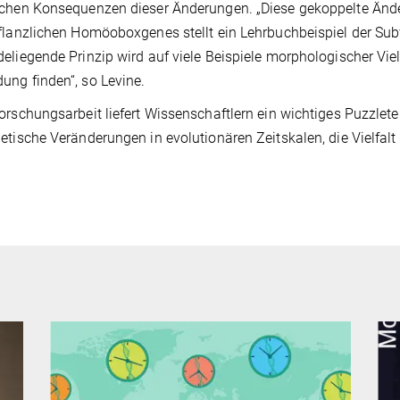
chen Konsequenzen dieser Änderungen. „Diese gekoppelte Änder
flanzlichen Homöoboxgenes stellt ein Lehrbuchbeispiel der Subf
eliegende Prinzip wird auf viele Beispiele morphologischer Vie
ng finden“, so Levine.
orschungsarbeit liefert Wissenschaftlern ein wichtiges Puzzlet
etische Veränderungen in evolutionären Zeitskalen, die Vielfal