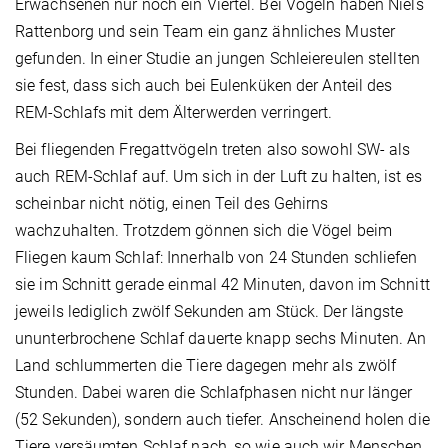
Erwachsenen nur noch ein Viertel. Bei Vögeln haben Niels
Rattenborg und sein Team ein ganz ähnliches Muster
gefunden. In einer Studie an jungen Schleiereulen stellten
sie fest, dass sich auch bei Eulenküken der Anteil des
REM-Schlafs mit dem Älterwerden verringert.
Bei fliegenden Fregattvögeln treten also sowohl SW- als
auch REM-Schlaf auf. Um sich in der Luft zu halten, ist es
scheinbar nicht nötig, einen Teil des Gehirns
wachzuhalten. Trotzdem gönnen sich die Vögel beim
Fliegen kaum Schlaf: Innerhalb von 24 Stunden schliefen
sie im Schnitt gerade einmal 42 Minuten, davon im Schnitt
jeweils lediglich zwölf Sekunden am Stück. Der längste
ununterbrochene Schlaf dauerte knapp sechs Minuten. An
Land schlummerten die Tiere dagegen mehr als zwölf
Stunden. Dabei waren die Schlafphasen nicht nur länger
(52 Sekunden), sondern auch tiefer. Anscheinend holen die
Tiere versäumten Schlaf nach, so wie auch wir Menschen.