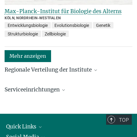
Max-Planck-Institut für Biologie des Alterns
KÖLN, NORDRHEIN-WESTFALEN
Entwicklungsbiologie
Evolutionsbiologie
Genetik
Strukturbiologie
Zellbiologie
Mehr anzeigen
Regionale Verteilung der Institute
Kartenansicht: Institute in den Bundesländern und
im Ausland
Serviceeinrichtungen
Serviceeinrichtungen für die Forschung
TOP
Quick Links