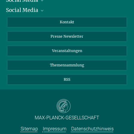
Social Media
Präsident
Social Media
Zahlen und Fakten
Bluesky
Jahresbericht
Mastodon
Facebook
Kontakt
Einkauf
LinkedIn
Instagram
Presse Newsletter
Meldestelle Fehlverhalten
TikTok
YouTube
Netiquette
Veranstaltungen
Themensammlung
RSS
MAX-PLANCK-GESELLSCHAFT
Sitemap
Impressum
Datenschutzhinweis