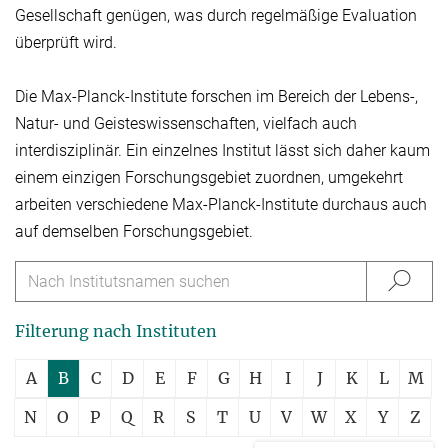
Gesellschaft genügen, was durch regelmäßige Evaluation
überprüft wird.
Die Max-Planck-Institute forschen im Bereich der Lebens-,
Natur- und Geisteswissen­schaften, vielfach auch
interdisziplinär. Ein einzelnes Institut lässt sich daher kaum
einem einzigen Forschungsgebiet zuordnen, umgekehrt
arbeiten verschiedene Max-Planck-Institute durchaus auch
auf demselben Forschungsgebiet.
Filterung nach Instituten
A
B
C
D
E
F
G
H
I
J
K
L
M
N
O
P
Q
R
S
T
U
V
W
X
Y
Z