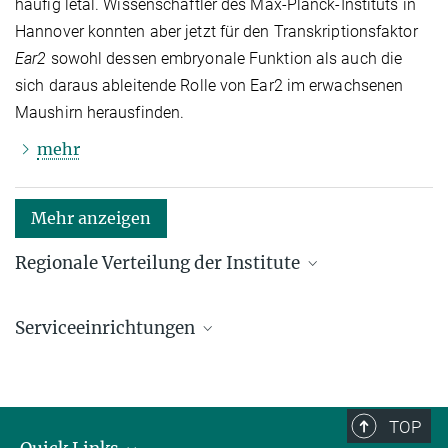
häufig letal. Wissenschaftler des Max-Planck-Instituts in
Hannover konnten aber jetzt für den Transkriptionsfaktor
Ear2
sowohl dessen embryonale Funktion als auch die
sich daraus ableitende Rolle von Ear2 im erwachsenen
Maushirn herausfinden.
mehr
Mehr anzeigen
Regionale Verteilung der Institute
Kartenansicht: Institute in den Bundesländern und
im Ausland
Serviceeinrichtungen
Serviceeinrichtungen für die Forschung
TOP