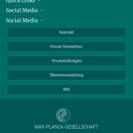
Quick Links
Social Media
Präsident
Social Media
Zahlen und Fakten
Bluesky
Jahresbericht
Mastodon
Facebook
Kontakt
Einkauf
LinkedIn
Instagram
Presse Newsletter
Meldestelle Fehlverhalten
TikTok
YouTube
Netiquette
Veranstaltungen
Themensammlung
RSS
MAX-PLANCK-GESELLSCHAFT