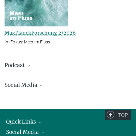
MaxPlanckForschung 2/2026
Im Fokus: Meer im Fluss
Podcast
Social Media
Bluesky
Facebook
LinkedIn
TOP
Mastodon
Quick Links
TikTok
Social Media
Präsident
Youtube