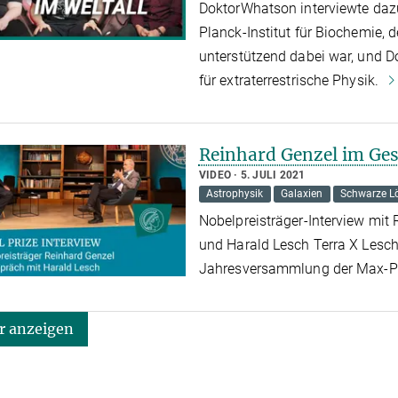
DoktorWhatson interviewte daz
Planck-Institut für Biochemie, 
unterstützend dabei war, und 
für extraterrestrische Physik.
Reinhard Genzel im Ges
VIDEO
5. JULI 2021
Astrophysik
Galaxien
Schwarze L
Nobelpreisträger-Interview mit 
und Harald Lesch Terra X Lesc
Jahresversammlung der Max-Pl
 anzeigen