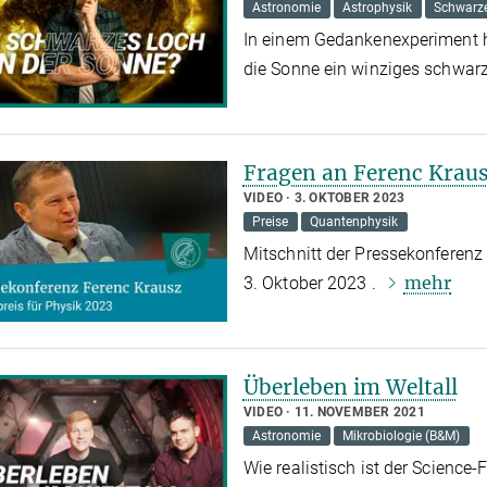
Astronomie
Astrophysik
Schwarze
In einem Gedankenexperiment h
die Sonne ein winziges schwar
Fragen an Ferenc Krau
VIDEO
3. OKTOBER 2023
Preise
Quantenphysik
Mitschnitt der Pressekonferenz
mehr
3. Oktober 2023 .
Überleben im Weltall
VIDEO
11. NOVEMBER 2021
Astronomie
Mikrobiologie (B&M)
Wie realistisch ist der Science