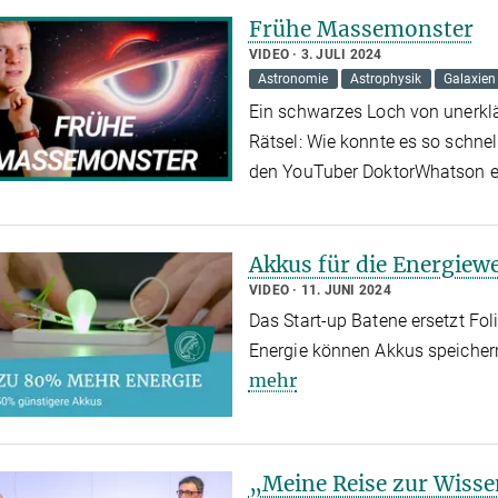
Frühe Massemonster
VIDEO
3. JULI 2024
Astronomie
Astrophysik
Galaxien
Ein schwarzes Loch von unerklä
Rätsel: Wie konnte es so schne
den YouTuber DoktorWhatson er
Akkus für die Energiew
VIDEO
11. JUNI 2024
Das Start-up Batene ersetzt Fol
Energie können Akkus speicher
mehr
„Meine Reise zur Wiss