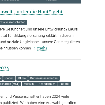
mwelt „unter die Haut“ geht
ozialwissenschaften
ere Gesundheit und unsere Entwicklung? Laurel
itut für Bildungsforschung erklärt in diesem
 und soziale Ungleichheit unsere Gene regulieren
mehr
eeinflussen können
2024
e
Gehirn
Klima
Kulturwissenschaften
nschaften (M&T)
Medizin
Neandertaler
Roboter
en und Wissenschaftler haben 2024 viele
n publiziert. Wir haben eine Auswahl getroffen