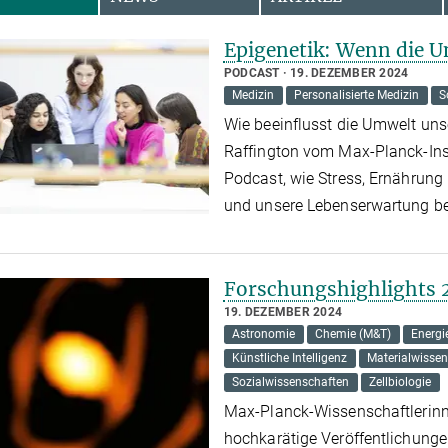
Epigenetik: Wenn die U
PODCAST
19. DEZEMBER 2024
Medizin
Personalisierte Medizin
S
Wie beeinflusst die Umwelt uns
Raffington vom Max-Planck-Inst
Podcast, wie Stress, Ernährung
und unsere Lebenserwartung b
Forschungshighlights 
19. DEZEMBER 2024
Astronomie
Chemie (M&T)
Energi
Künstliche Intelligenz
Materialwisse
Sozialwissenschaften
Zellbiologie
Max-Planck-Wissenschaftlerinn
hochkarätige Veröffentlichunge