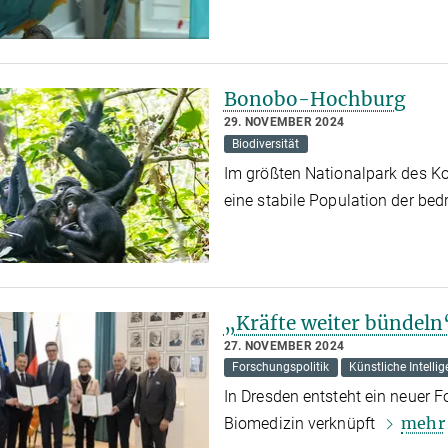
Bonobo-Hochburg
29. NOVEMBER 2024
Biodiversität
Im größten Nationalpark des K
eine stabile Population der be
„Kräfte weiter bündeln
27. NOVEMBER 2024
Forschungspolitik
Künstliche Intelli
In Dresden entsteht ein neuer F
mehr
Biomedizin verknüpft