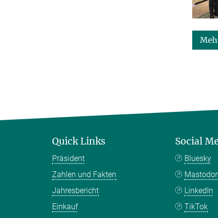
Mehr
Quick Links
Social M
Präsident
Bluesky
Zahlen und Fakten
Mastodo
Jahresbericht
LinkedIn
Einkauf
TikTok