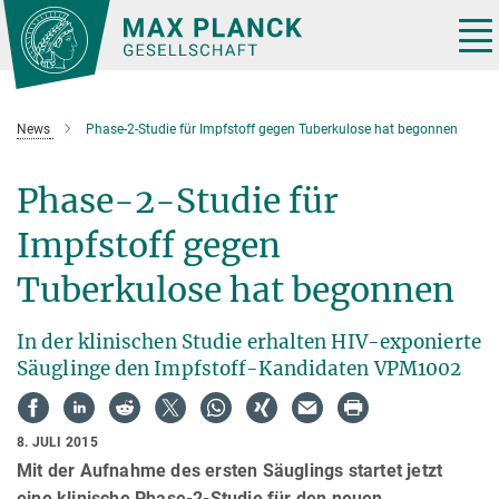
Hauptinhalt
Tog
nav
News
Phase-2-Studie für Impfstoff gegen Tuberkulose hat begonnen
Phase-2-Studie für
Impfstoff gegen
Tuberkulose hat begonnen
In der klinischen Studie erhalten HIV-exponierte
Säuglinge den Impfstoff-Kandidaten VPM1002
8. JULI 2015
Mit der Aufnahme des ersten Säuglings startet jetzt
eine klinische Phase-2-Studie für den neuen