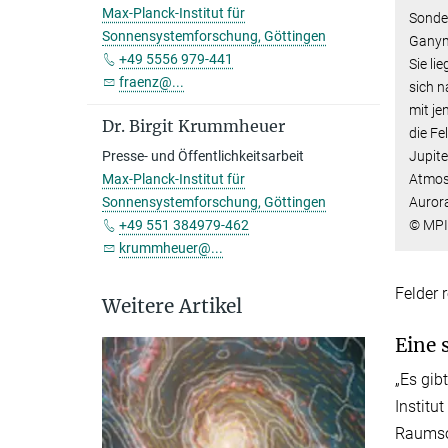
Max-Planck-Institut für
Sonder
Sonnensystemforschung, Göttingen
Ganym
+49 5556 979-441
Sie li
fraenz@...
sich 
mit j
Dr. Birgit Krummheuer
die Fe
Presse- und Öffentlichkeitsarbeit
Jupit
Max-Planck-Institut für
Atmos
Sonnensystemforschung, Göttingen
Auror
+49 551 384979-462
© MPI
krummheuer@...
Felder 
Weitere Artikel
Eine 
„Es gib
Institu
Raumson