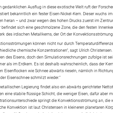
 gedanklichen Ausflug in diese exotische Welt ruft der Forsche
istiert bekanntlich ein fester Eisen-Nickel-Kern. Dieser wuchs 
n heran – und zwar wegen des hohen Drucks zuerst im Zentrum;
 befindet sich eine geschmolzene Zone, die den festen Innenker
rk des irdischen Metallkerns, der Ort der Konvektionsströmung
ktionsströmungen können nicht nur durch Temperaturdifferen
hiedliche chemische Konzentrationen“, sagt Ulrich Christens
ren des Eisens, doch den Simulationsrechnungen zufolge ist sei
einer als im Erdkern. Es ist deshalb wahrscheinlich, dass der Ke
en Eisenflocken wie Schnee abwärts rieseln, nämlich in Richtu
 der Eisenschnee schmilzt wieder.“
metallischen Legierung findet also ein abwärts gerichteter Netto
en eine stabile flüssige Schicht, die weniger Eisen, dafür aber
rationsunterschiede springt die Konvektionsströmung an, di
he Konvektion ist laut Christensen in kleineren planetaren Kör