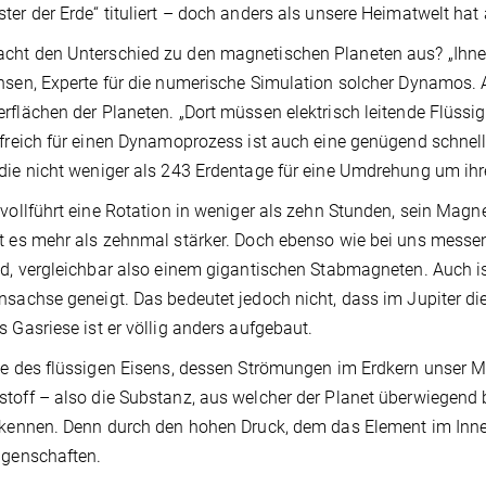
ter der Erde“ tituliert – doch anders als unsere Heimatwelt hat
ht den Unterschied zu den magnetischen Planeten aus? „Ihnen 
nsen, Experte für die numerische Simulation solcher Dynamos. A
rflächen der Planeten. „Dort müssen elektrisch leitende Flü
lfreich für einen Dynamoprozess ist auch eine genügend schnell
die nicht weniger als 243 Erdentage für eine Umdrehung um ihr
 vollführt eine Rotation in weniger als zehn Stunden, sein Magn
t es mehr als zehnmal stärker. Doch ebenso wie bei uns messen
ld, vergleichbar also einem gigantischen Stabmagneten. Auch i
nsachse geneigt. Das bedeutet jedoch nicht, dass im Jupiter di
s Gasriese ist er völlig anders aufgebaut.
le des flüssigen Eisens, dessen Strömungen im Erdkern unser Ma
toff – also die Substanz, aus welcher der Planet überwiegend be
 kennen. Denn durch den hohen Druck, dem das Element im Inner
igenschaften.