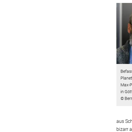
Befass
Planet
Max-P
in Göt
© Bern
aus Sch
bizarr 