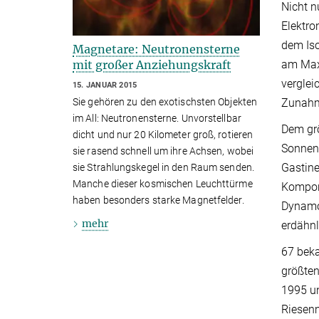
Nicht n
Elektro
dem Iso
Magnetare: Neutronensterne
mit großer Anziehungskraft
am Max-
verglei
15. JANUAR 2015
Zunahme
Sie gehören zu den exotischsten Objekten
im All: Neutronensterne. Unvorstellbar
Dem grö
dicht und nur 20 Kilometer groß, rotieren
Sonnens
sie rasend schnell um ihre Achsen, wobei
Gastine
sie Strahlungskegel in den Raum senden.
Manche dieser kosmischen Leuchttürme
Kompone
haben besonders starke Magnetfelder.
Dynamo
mehr
erdähnl
67 beka
größten
1995 u
Riesen