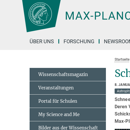
Hauptinhalt
ÜBER UNS
FORSCHUNG
NEWSROO
Startseite
Sc
Wissenschaftsmagazin
8. JANU
Veranstaltungen
Astroph
Schnee
Portal für Schulen
Deren V
Schicks
My Science and Me
Max-Pl
Bilder aus der Wissenschaft