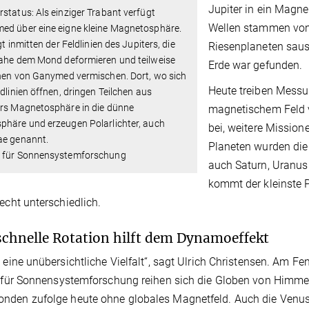
Jupiter in ein Magne
status: Als einziger Trabant verfügt
Wellen stammen von
ed über eine eigne kleine Magnetosphäre.
egt inmitten der Feldlinien des Jupiters, die
Riesenplaneten sause
nahe dem Mond deformieren und teilweise
Erde war gefunden.
enen von Ganymed vermischen. Dort, wo sich
Heute treiben Messu
ldlinien öffnen, dringen Teilchen aus
ers Magnetosphäre in die dünne
magnetischem Feld 
phäre und erzeugen Polarlichter, auch
bei, weitere Mission
ae genannt.
Planeten wurden die
 für Sonnensystemforschung
auch Saturn, Uranus
kommt der kleinste P
recht unterschiedlich.
schnelle Rotation hilft dem Dynamoeffekt
t eine unübersichtliche Vielfalt“, sagt Ulrich Christensen. Am F
t für Sonnensystemforschung reihen sich die Globen von Himme
den zufolge heute ohne globales Magnetfeld. Auch die Venus 