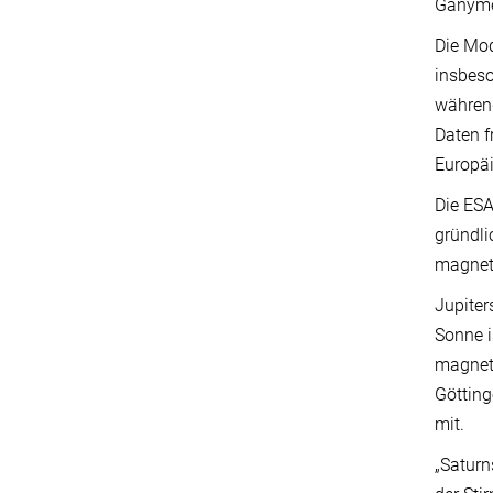
Ganymed
Die Mod
insbeso
während
Daten f
Europäi
Die ES
gründli
magnet
Jupiter
Sonne i
magneto
Götting
mit.
„Saturn