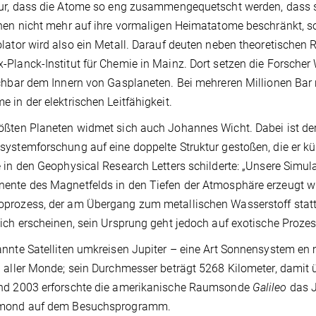
ur, dass die Atome so eng zusammengequetscht werden, dass sie
nen nicht mehr auf ihre vormaligen Heimatatome beschränkt, 
lator wird also ein Metall. Darauf deuten neben theoretische
Planck-Institut für Chemie in Mainz. Dort setzen die Forscher 
chbar dem Innern von Gasplaneten. Bei mehreren Millionen Bar r
 in der elektrischen Leitfähigkeit.
ßten Planeten widmet sich auch Johannes Wicht. Dabei ist der 
ystemforschung auf eine doppelte Struktur gestoßen, die er
 in den Geophysical Research Letters schilderte: „Unsere Simul
nte des Magnetfelds in den Tiefen der Atmosphäre erzeugt wir
prozess, der am Übergang zum metallischen Wasserstoff statt
ich erscheinen, sein Ursprung geht jedoch auf exotische Prozes
nnte Satelliten umkreisen Jupiter – eine Art Sonnensystem en
 aller Monde; sein Durchmesser beträgt 5268 Kilometer, damit ü
nd 2003 erforschte die amerikanische Raumsonde
Galileo
das J
mond auf dem Besuchsprogramm.