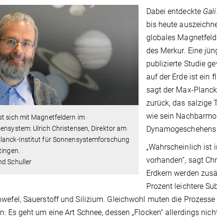
Dabei entdeckte
Gali
bis heute auszeichne
globales Magnetfeld 
des Merkur. Eine jün
publizierte Studie g
auf der Erde ist ein 
sagt der Max-Planck-D
zurück, das salzige
wie sein Nachbarmon
t sich mit Magnetfeldern im
ensystem: Ulrich Christensen, Direktor am
Dynamogeschehens 
lanck-Institut für Sonnensystemforschung
„Wahrscheinlich ist
tingen.
vorhanden“, sagt Chr
d Schuller
Erdkern werden zusä
Prozent leichtere S
wefel, Sauerstoff und Silizium. Gleichwohl muten die Prozesse
an: Es geht um eine Art Schnee, dessen „Flocken“ allerdings nic