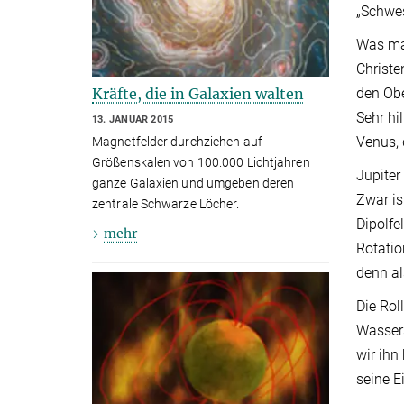
„Schwes
Was mac
Christe
den Obe
Kräfte, die in Galaxien walten
Sehr hi
13. JANUAR 2015
Venus, 
Magnetfelder durchziehen auf
Größenskalen von 100.000 Lichtjahren
Jupiter
ganze Galaxien und umgeben deren
Zwar is
zentrale Schwarze Löcher.
Dipolfe
mehr
Rotatio
denn al
Die Rol
Wassers
wir ihn
seine E