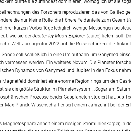
kern dürfte sie zumindest dominieren, womöglich ist sie sogar
ellrechnungen des Forschers reproduzieren das von Galileo g
ndere die nur kleine Rolle, die höhere Feldanteile zum Gesamtfe
 ihrer kurzen Vorbeiflüge lediglich wenige Messungen beisteuer
reut, wie sie der
Jupiter Icy Moon Explorer
(Juice) liefern soll. 
sche Weltraumagentur 2022 auf die Reise schicken, die Ankunft 
A-Sonde soll schließlich in eine Umlaufbahn um Ganymed eins
ch vermessen werden. Ein weiteres Novum: Die Planetenforsch
ischen Dynamos von Ganymed und Jupiter in den Fokus nehm
s Magnetfeld dominiert eine enorme Region rings um den Gasri
st sie die größte Struktur im Planetensystem. „Sogar am Saturn i
sphärischen Prozesse beider Gasplaneten studiert hat. Als Tea
er Max-Planck-Wissenschaftler seit einem Jahrzehnt bei der Er
s Magnetosphäre ähnelt einem riesigen Stromlinienkörper, in de