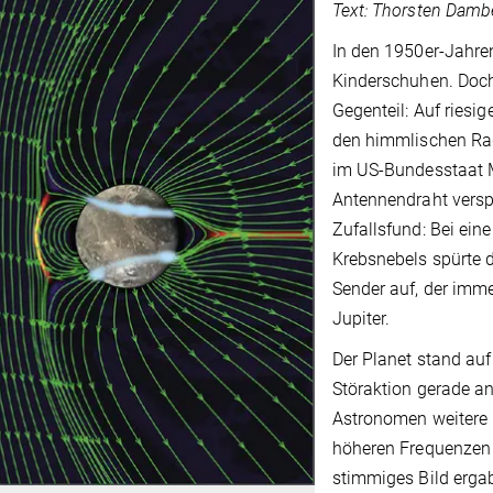
Text: Thorsten Damb
In den 1950er-Jahre
Kinderschuhen. Doch
Gegenteil: Auf riesi
den himmlischen Rad
im US-Bundesstaat M
Antennendraht versp
Zufallsfund: Bei ein
Krebsnebels spürte 
Sender auf, der imm
Jupiter.
Der Planet stand auf
Störaktion gerade an
Astronomen weitere 
höheren Frequenzen 
stimmiges Bild ergab