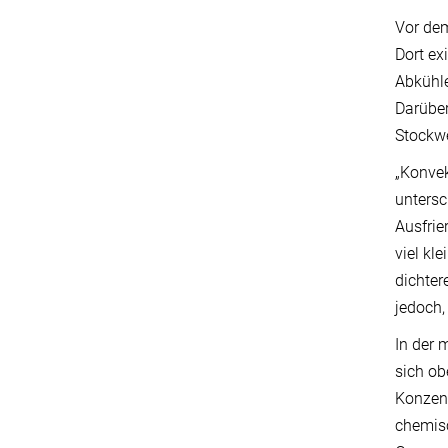
Vor dem
Dort ex
Abkühle
Darüber
Stockwe
„Konve
untersc
Ausfrie
viel kl
dichter
jedoch,
In der 
sich ob
Konzent
chemisc